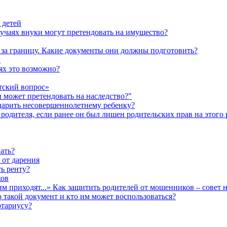
 детей
лучаях внуки могут претендовать на имущество?
а за границу. Какие документы они должны подготовить?
м
аях это возможно?
тский вопрос»
н может претендовать на наследство?"
одарить несовершеннолетнему ребенку?
родителя, если ранее он был лишен родительских прав на этого 
ать?
 от дарения
ь ренту?
ков
им приходят...» Как защитить родителей от мошенников – совет 
о такой документ и кто им может воспользоваться?
отариусу?