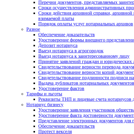
Перечни документов, представляемых заинте
Сроки осуществления административных про
Сроки действия архивной справки, архивной
взимаемой платы
Порядок оплаты услуг нотариальных архивов
Разное
Обеспечение доказательств
Удостоверение формы внешнего представлени
Депозит нотариуса
Выезд нотариуса в агрогородок
Выезд нотариуса к заинтересованному лицу
Принятие заявлений граждан и юридических 
Свидетельствование верности перевода докум
Свидетельствование верности копий документ
Свидетельствование подлинности подписи на
Выдача дубликатов нотариальных документов.
Удостоверение фактов
Тарифы и льготы
Реквизиты ТНП и лицевые счета нотариусов 
Нотариус бизнесу
Удостоверение заявления участников обществ
Удостоверение факта достоверности документ
Представление электронных документов для 
Обеспечение доказательств
Протест векселя