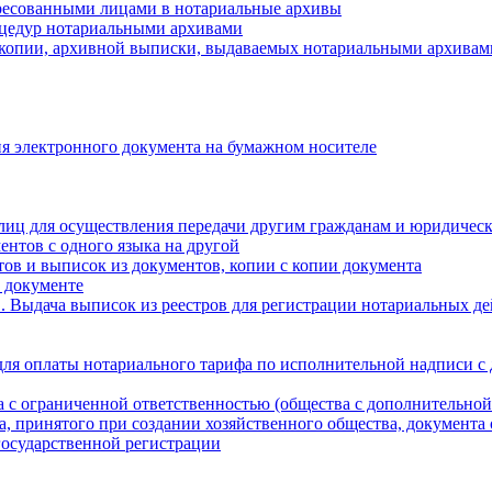
ресованными лицами в нотариальные архивы
цедур нотариальными архивами
 копии, архивной выписки, выдаваемых нотариальными архивам
я электронного документа на бумажном носителе
лиц для осуществления передачи другим гражданам и юридичес
ентов с одного языка на другой
ов и выписок из документов, копии с копии документа
 документе
 Выдача выписок из реестров для регистрации нотариальных д
для оплаты нотариального тарифа по исполнительной надписи с
а с ограниченной ответственностью (общества с дополнительной
а, принятого при создании хозяйственного общества, документа
государственной регистрации