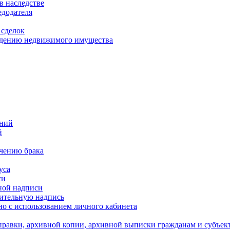
в наследстве
едодателя
 сделок
уждению недвижимого имущества
ений
й
ючению брака
уса
си
ной надписи
нительную надпись
о с использованием личного кабинета
равки, архивной копии, архивной выписки гражданам и субъек