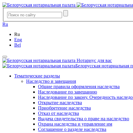
Ru
Ru
Eng
Bel
Нотариус для вас
Белорусская нотариальная п
Тематические разделы
Наследство и завещания
Общие правила оформления наследства
Наследование по завещанию
Наследование по закону. Очередность наслед
Открытие наследства
Приобретение наследства
Отказ от наследства
Выдача свидетельства о праве на наследство
Охрана наследства и управление им
Соглашение о разделе наследства