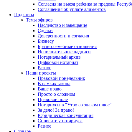
Согласия на выезд ребенка за пределы Респуб
Соглашения об уплате алиментов
Подкасты
Темы эфиров
Наследство и завещание
Сделки
Доверенности и согласия
Бизнесу
Брачно-семейные отношения
Исполнительные надписи
Нотариальный архив
Цифровой нотариат
Разное
Наши проекты
Правовой понедельник
В рамках закона
Ваше право
Просто о сложном
Правовое поле
Нотариусы в "Утро со знаком плюс"
За дело! За право!
Юридическая консультация
Спросите у нотариуса
Разное
Словарь