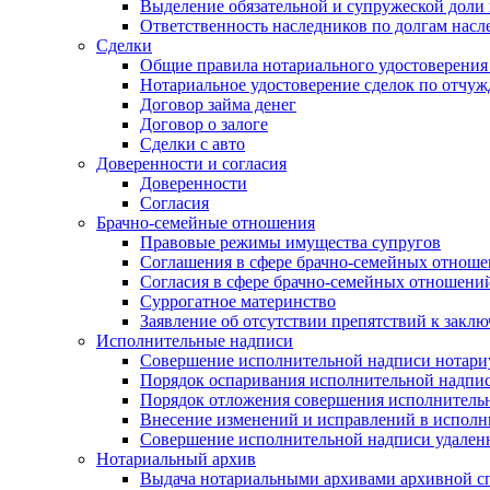
Выделение обязательной и супружеской доли 
Ответственность наследников по долгам насл
Сделки
Общие правила нотариального удостоверения
Нотариальное удостоверение сделок по отч
Договор займа денег
Договор о залоге
Сделки с авто
Доверенности и согласия
Доверенности
Согласия
Брачно-семейные отношения
Правовые режимы имущества супругов
Соглашения в сфере брачно-семейных отнош
Согласия в сфере брачно-семейных отношени
Суррогатное материнство
Заявление об отсутствии препятствий к закл
Исполнительные надписи
Совершение исполнительной надписи нотари
Порядок оспаривания исполнительной надпи
Порядок отложения совершения исполнитель
Внесение изменений и исправлений в испол
Совершение исполнительной надписи удаленн
Нотариальный архив
Выдача нотариальными архивами архивной сп