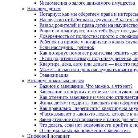
Уведомления о залоге движимого имущества
Нотариус детям
Нотариус: как мы оберегаем права и интересы
Наследство от бабушки и дедушки. В каких с
Развод родителей и права детей на имущество
Родители планируют, что у тебя будет поездк
Доверенность от подростка: просто о сложно
Ребенок на приеме у нотариуса: в каких случ
Если наследник - ребёнок
Как нотариус помогает родителям решить «де
"Если родители возьмут под опеку ребенка, о
Квартира, дача, авто или деньги — как это п
Может ли сын или дочь наследовать квартиру 
Эмансипация
Нотариус пожилым людям
Важное о завещании. Что можно, а что нет?
Завещание в вопросах и ответах: что нужно зн
Как отменить завещание и чем оно отличается
Жилье детям: подарить, завещать или оформит
Как правильно "переписать" квартиру на вну
«Рассказывают о каких-то людях, которые к н
Завещательное распоряжение в банке: для чег
Что делать, если нет возможности прийти к н
О специальных распоряжениях завещателя
Цифровой нотариат