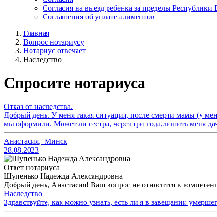
Согласия на выезд ребенка за пределы Республики 
Соглашения об уплате алиментов
Главная
Вопрос нотариусу
Нотариус отвечает
Наследство
Спросите нотариуса
Отказ от наследства.
Добрый день. У меня такая ситуация, после смерти мамы (у меня
мы оформили. Может ли сестра, через три года,лишить меня дач
Анастасия
,
Минск
28.08.2023
Ответ нотариуса
Шупенько Надежда Александровна
Добрый день, Анастасия! Ваш вопрос не относится к компетенц
Наследство
Здравствуйте, как можно узнать, есть ли я в завещании умерше