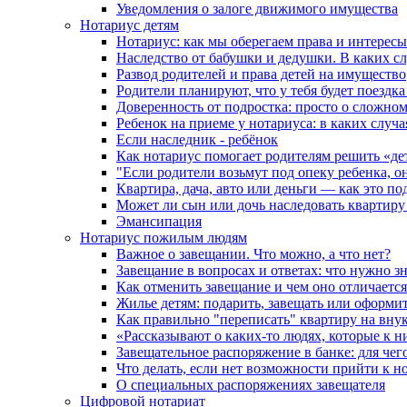
Уведомления о залоге движимого имущества
Нотариус детям
Нотариус: как мы оберегаем права и интересы
Наследство от бабушки и дедушки. В каких с
Развод родителей и права детей на имущество
Родители планируют, что у тебя будет поездк
Доверенность от подростка: просто о сложно
Ребенок на приеме у нотариуса: в каких случ
Если наследник - ребёнок
Как нотариус помогает родителям решить «де
"Если родители возьмут под опеку ребенка, о
Квартира, дача, авто или деньги — как это п
Может ли сын или дочь наследовать квартиру 
Эмансипация
Нотариус пожилым людям
Важное о завещании. Что можно, а что нет?
Завещание в вопросах и ответах: что нужно зн
Как отменить завещание и чем оно отличается
Жилье детям: подарить, завещать или оформит
Как правильно "переписать" квартиру на вну
«Рассказывают о каких-то людях, которые к н
Завещательное распоряжение в банке: для чег
Что делать, если нет возможности прийти к н
О специальных распоряжениях завещателя
Цифровой нотариат