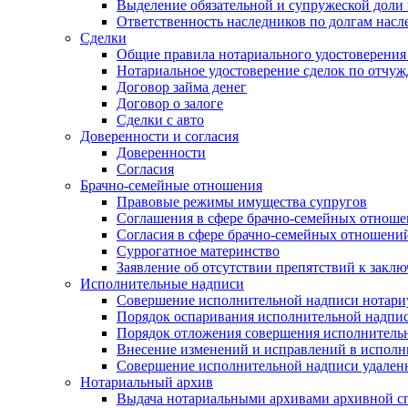
Выделение обязательной и супружеской доли 
Ответственность наследников по долгам насл
Сделки
Общие правила нотариального удостоверения
Нотариальное удостоверение сделок по отч
Договор займа денег
Договор о залоге
Сделки с авто
Доверенности и согласия
Доверенности
Согласия
Брачно-семейные отношения
Правовые режимы имущества супругов
Соглашения в сфере брачно-семейных отнош
Согласия в сфере брачно-семейных отношени
Суррогатное материнство
Заявление об отсутствии препятствий к закл
Исполнительные надписи
Совершение исполнительной надписи нотари
Порядок оспаривания исполнительной надпи
Порядок отложения совершения исполнитель
Внесение изменений и исправлений в испол
Совершение исполнительной надписи удаленн
Нотариальный архив
Выдача нотариальными архивами архивной сп