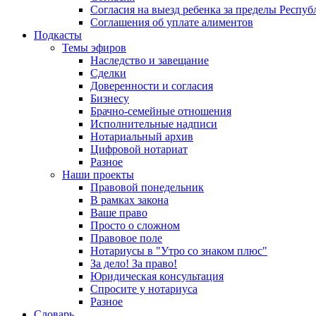
Согласия на выезд ребенка за пределы Респуб
Соглашения об уплате алиментов
Подкасты
Темы эфиров
Наследство и завещание
Сделки
Доверенности и согласия
Бизнесу
Брачно-семейные отношения
Исполнительные надписи
Нотариальный архив
Цифровой нотариат
Разное
Наши проекты
Правовой понедельник
В рамках закона
Ваше право
Просто о сложном
Правовое поле
Нотариусы в "Утро со знаком плюс"
За дело! За право!
Юридическая консультация
Спросите у нотариуса
Разное
Словарь