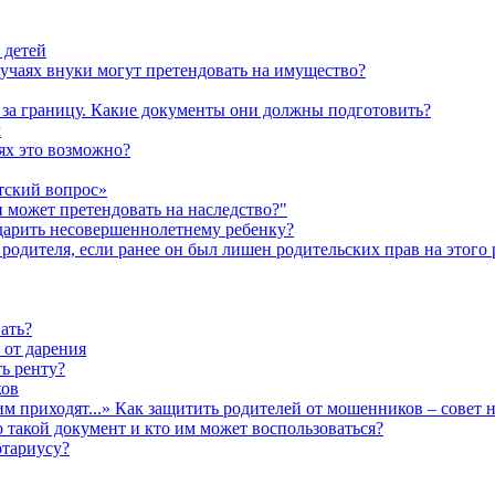
 детей
лучаях внуки могут претендовать на имущество?
а за границу. Какие документы они должны подготовить?
м
аях это возможно?
тский вопрос»
н может претендовать на наследство?"
одарить несовершеннолетнему ребенку?
родителя, если ранее он был лишен родительских прав на этого 
ать?
 от дарения
ь ренту?
ков
им приходят...» Как защитить родителей от мошенников – совет 
о такой документ и кто им может воспользоваться?
отариусу?