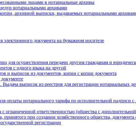
ресованными лицами в нотариальные архивы
цедур нотариальными архивами
 копии, архивной выписки, выдаваемых нотариальными архивам
я электронного документа на бумажном носителе
лиц для осуществления передачи другим гражданам и юридичес
ентов с одного языка на другой
ов и выписок из документов, копии с копии документа
 документе
 Выдача выписок из реестров для регистрации нотариальных д
для оплаты нотариального тарифа по исполнительной надписи с
а с ограниченной ответственностью (общества с дополнительной
а, принятого при создании хозяйственного общества, документа
государственной регистрации