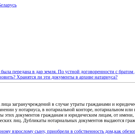
Беларусь
ыла передана в дар земля. По устной договоренности с братом ,
новить? Хранятся ли эти документы в архиве натариуса?
лица загранучреждений в случае утраты гражданами и юридич
нении у нотариуса, в нотариальной конторе, нотариальном или
ты этих документов гражданам и юридическим лицам, от имени,
ческих лиц. Дубликаты нотариальных документов выдаются гра
дному взрослому сыну, приобрели в собственность дом,как обезоп