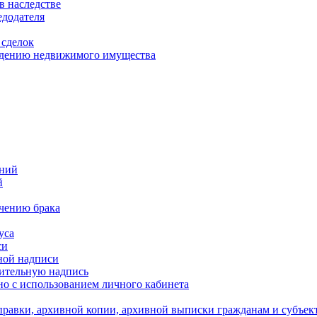
в наследстве
едодателя
 сделок
уждению недвижимого имущества
ений
й
ючению брака
уса
си
ной надписи
нительную надпись
о с использованием личного кабинета
равки, архивной копии, архивной выписки гражданам и субъек