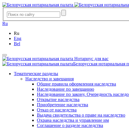
Ru
Ru
Eng
Bel
Нотариус для вас
Белорусская нотариальная п
Тематические разделы
Наследство и завещания
Общие правила оформления наследства
Наследование по завещанию
Наследование по закону. Очередность наслед
Открытие наследства
Приобретение наследства
Отказ от наследства
Выдача свидетельства о праве на наследство
Охрана наследства и управление им
Соглашение о разделе наследства