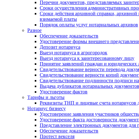
Перечни документов, представляемых заинте
Сроки осуществления административных про
Сроки действия архивной справки, архивной
взимаемой платы
Порядок оплаты услуг нотариальных архивов
Разное
Обеспечение доказательств
Удостоверение формы внешнего представлени
Депозит нотариуса
Выезд нотариуса в агрогородок
Выезд нотариуса к заинтересованному лицу
Принятие заявлений граждан и юридических 
Свидетельствование верности перевода докум
Свидетельствование верности копий документ
Свидетельствование подлинности подписи на
Выдача дубликатов нотариальных документов.
Удостоверение фактов
Тарифы и льготы
Реквизиты ТНП и лицевые счета нотариусов 
Нотариус бизнесу
Удостоверение заявления участников обществ
Удостоверение факта достоверности документ
Представление электронных документов для 
Обеспечение доказательств
Протест векселя