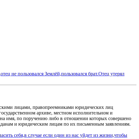
отец не пользовался Землёй,пользовался брат.Отец утерял
ескими лицами, правопреемниками юридических лиц
 государственном архиве, местном исполнительном и
 на имя, по поручению либо в отношении которых совершено
жданам и юридическим лицам по их письменным заявлениям.
асить себя,в случае если один из нас уйдет из жизни,чтобы