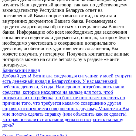
изучить Ваш кредитный договор, так как по действующему
законодательству Республики Беларусь ответ на
поставленный Вами вопрос зависит от вида кредита и
внутренних документов Вашего банка. Рекомендуем с
кредитным договором обратиться к специалистам Вашего
банка. Информацию обо всех необходимых для заключения
соглашения сведениях и документах, о лицах, которым будет
необходимо участвовать в совершении нотариального
действия, особенностях удостоверения соглашения, Вы
можете получить у нотариуса. Получить контактные данные
нотариуса можно на сайте belnotary.by в разделе «Найти
нотариуса».
Банковский влкад
Добрый день! Возникла следующая ситуация: у моей супруги
есть денежный вклад в Беларусбанке. У нас маленький
ребенок, девочка, 3 года. Нам срочно потребовались наши
средства, которые находятся на вкладе для того, чтоб
потратить их на ребенка, но банк не позволяет их снять по
причине того, что требуется какая-то совершенно другая
справка, относящиеся совершенно к другому. Можете ли Вы
мне помочь сделать справку (или объяснить как ее сделать),
которая позволит снять наши деньги и потратить на нашу
дочь?
Олег
,
Столбцы (Минская обл.)