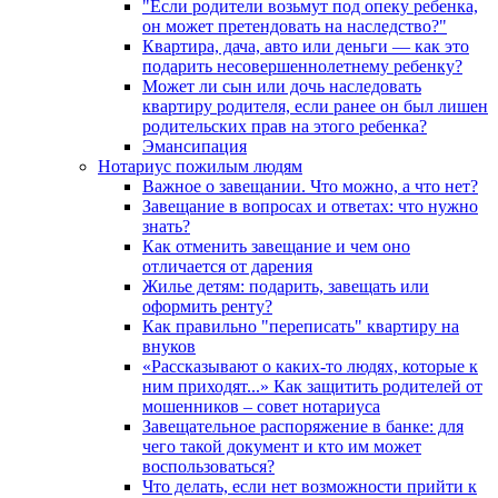
"Если родители возьмут под опеку ребенка,
он может претендовать на наследство?"
Квартира, дача, авто или деньги — как это
подарить несовершеннолетнему ребенку?
Может ли сын или дочь наследовать
квартиру родителя, если ранее он был лишен
родительских прав на этого ребенка?
Эмансипация
Нотариус пожилым людям
Важное о завещании. Что можно, а что нет?
Завещание в вопросах и ответах: что нужно
знать?
Как отменить завещание и чем оно
отличается от дарения
Жилье детям: подарить, завещать или
оформить ренту?
Как правильно "переписать" квартиру на
внуков
«Рассказывают о каких-то людях, которые к
ним приходят...» Как защитить родителей от
мошенников – совет нотариуса
Завещательное распоряжение в банке: для
чего такой документ и кто им может
воспользоваться?
Что делать, если нет возможности прийти к