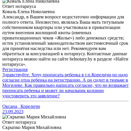
Ответ нотариуса
Коваль Елена Николаевна
Александр, в Вашем вопросе недостаточно информации для
полного ответа. Неизвестно, являлась Ваша мать титульным
собственником квартиры или участвовала в приватизации
путем внесения жилищной квоты (именных
приватизационных чеков «Жилье») либо денежных средств;
истек установленный законодательством шестимесячный срок
для принятия наследства или нет. Рекомендуем вам
обратиться за консультацией к нотариусу. Контактные данные
нотариуса можно найти на сайте belnotary.by в разделе «Найти
нотариуса».
Регистрация
Здравствуйте. Хочу прописать ребенка в г.п.Кореличи,но надо
согласие отца ребенка на регистрацию. А он сидит в тюрьме в
Могилеве. Как правильно написать согласие, что не возражает
прописать ребенка и может ли начальник колонии
удостоверить это заявление?
Оксана
,
Кореличи
23.09.2023
Ответ нотариуса
Скрыпко Мария Михайловна