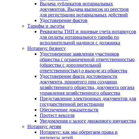
Выдача дубликатов нотариальных
документов. Выдача выписок из реестров
для регистрации нотариальных действий
Удостоверение фактов
Тарифы и льготы
Реквизиты ТНП и лицевые счета нотариусов
для оплаты нотариального тарифа по
исполнительной надписи с должника
Нотариус бизнесу
Удостоверение заявления участников
общества с ограниченной ответственностью
(общества с дополнительной
ответственностью) о выходе из общества
Удостоверение факта достоверности
документа, принятого при создании
хозяйственного общества, документа органа
управления хозяйственного общества
Представление электронных документов для
государственной регистрации
Обеспечение доказательств
Протест векселя
Уведомления о залоге движимого имущества
Нотариус детям
Нотариус: как мы оберегаем права и
интересы детей