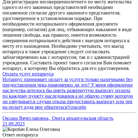
Для регистрации несовершеннолетнего по месту жительства
одного из его законных представителей необходимо
письменное согласие другого законного представителя,
удостоверенное в установленном порядке. При
необходимости нотариального оформления документа
(например, согласия) для лиц, отбывающих наказание в виде
лишения свободы, как правило, имеется возможность
совершения нотариального действия с выездом нотариуса к
месту его нахождения. Необходимо учитывать, что выезд
нотариуса в такое учреждение следует согласовать
заблаговременно как с нотариусом, так и с администрацией
учреждения. Составить проект такого согласия Вам поможет
нотариус, к которому Вы обратитесь для его удостоверения.
Оплата услуг нотариуса
Нотариус принимает оплату за услуги только наличными без
предоставления чека,правомерно ли это? У меня оформление
наследства,хотелось бы иметь развернутую выписку оплаты
по каждому пункту наследования а не общую сумму которую
он озвучивает.в случаи отказа предоставить выписку или чек
на оплату куда мне обратиться?спасибо
Оксана Вячеславовна
,
Онега архангельская область
21.09.2023
Ответ нотариуса