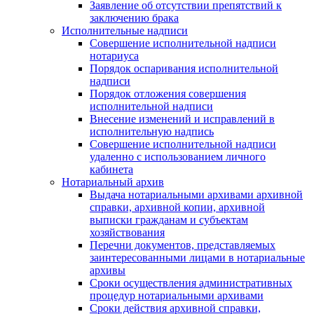
Заявление об отсутствии препятствий к
заключению брака
Исполнительные надписи
Совершение исполнительной надписи
нотариуса
Порядок оспаривания исполнительной
надписи
Порядок отложения совершения
исполнительной надписи
Внесение изменений и исправлений в
исполнительную надпись
Совершение исполнительной надписи
удаленно с использованием личного
кабинета
Нотариальный архив
Выдача нотариальными архивами архивной
справки, архивной копии, архивной
выписки гражданам и субъектам
хозяйствования
Перечни документов, представляемых
заинтересованными лицами в нотариальные
архивы
Сроки осуществления административных
процедур нотариальными архивами
Сроки действия архивной справки,