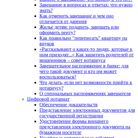
Завещание в вопросах и ответах: что нужно
знать?
Как отменить завещание и чем оно
отличается от дарения
Жилье детям: подарить, завещать или
оформить ренту?
Как правильно "переписать" квартиру на
внуков
«Рассказывают о каких-то людях, которые к
ним приходят...» Как защитить родителей от
мошенников – совет нотариуса
Завещательное распоряжение в банке: для
чего такой документ и кто им может
воспользоваться?
Что делать, если нет возможности прийти к
нотариусу?
О специальных распоряжениях завещателя
Цифровой нотариат
Обеспечение доказательств
Представление электронных документов для
государственной регистрации
Удостоверение формы внешнего
представления электронного документа на
бумажном носителе
Удалённые нотариальные действия