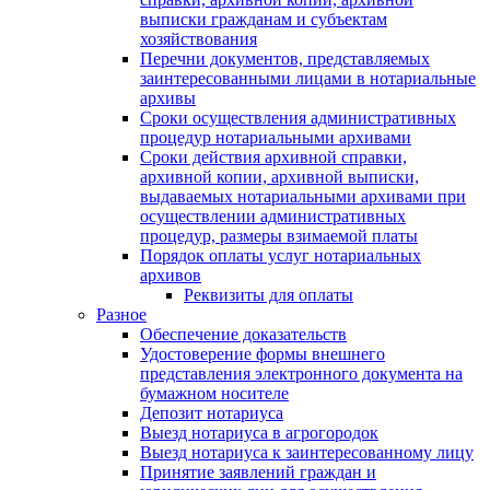
выписки гражданам и субъектам
хозяйствования
Перечни документов, представляемых
заинтересованными лицами в нотариальные
архивы
Сроки осуществления административных
процедур нотариальными архивами
Сроки действия архивной справки,
архивной копии, архивной выписки,
выдаваемых нотариальными архивами при
осуществлении административных
процедур, размеры взимаемой платы
Порядок оплаты услуг нотариальных
архивов
Реквизиты для оплаты
Разное
Обеспечение доказательств
Удостоверение формы внешнего
представления электронного документа на
бумажном носителе
Депозит нотариуса
Выезд нотариуса в агрогородок
Выезд нотариуса к заинтересованному лицу
Принятие заявлений граждан и