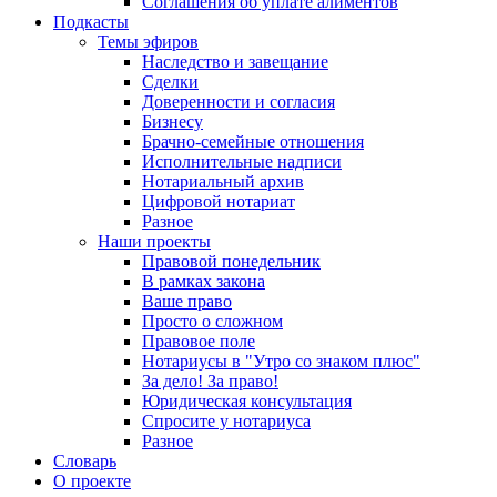
Соглашения об уплате алиментов
Подкасты
Темы эфиров
Наследство и завещание
Сделки
Доверенности и согласия
Бизнесу
Брачно-семейные отношения
Исполнительные надписи
Нотариальный архив
Цифровой нотариат
Разное
Наши проекты
Правовой понедельник
В рамках закона
Ваше право
Просто о сложном
Правовое поле
Нотариусы в "Утро со знаком плюс"
За дело! За право!
Юридическая консультация
Спросите у нотариуса
Разное
Словарь
О проекте