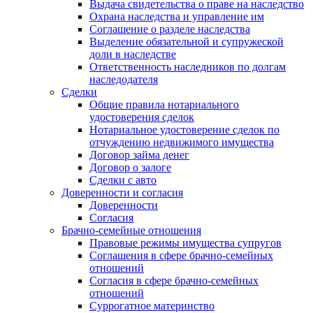
Выдача свидетельства о праве на наследство
Охрана наследства и управление им
Соглашение о разделе наследства
Выделение обязательной и супружеской
доли в наследстве
Ответственность наследников по долгам
наследодателя
Сделки
Общие правила нотариального
удостоверения сделок
Нотариальное удостоверение сделок по
отчуждению недвижимого имущества
Договор займа денег
Договор о залоге
Сделки с авто
Доверенности и согласия
Доверенности
Согласия
Брачно-семейные отношения
Правовые режимы имущества супругов
Соглашения в сфере брачно-семейных
отношений
Согласия в сфере брачно-семейных
отношений
Суррогатное материнство