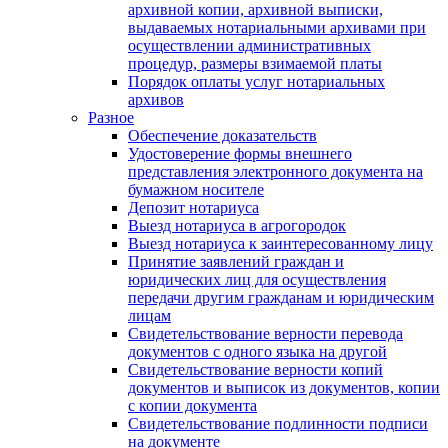
архивной копии, архивной выписки,
выдаваемых нотариальными архивами при
осуществлении административных
процедур, размеры взимаемой платы
Порядок оплаты услуг нотариальных
архивов
Разное
Обеспечение доказательств
Удостоверение формы внешнего
представления электронного документа на
бумажном носителе
Депозит нотариуса
Выезд нотариуса в агрогородок
Выезд нотариуса к заинтересованному лицу
Принятие заявлений граждан и
юридических лиц для осуществления
передачи другим гражданам и юридическим
лицам
Свидетельствование верности перевода
документов с одного языка на другой
Свидетельствование верности копий
документов и выписок из документов, копии
с копии документа
Свидетельствование подлинности подписи
на документе