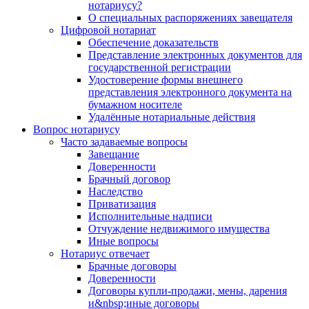
нотариусу?
О специальных распоряжениях завещателя
Цифровой нотариат
Обеспечение доказательств
Представление электронных документов для
государственной регистрации
Удостоверение формы внешнего
представления электронного документа на
бумажном носителе
Удалённые нотариальные действия
Вопрос нотариусу
Часто задаваемые вопросы
Завещание
Доверенности
Брачный договор
Наследство
Приватизация
Исполнительные надписи
Отчуждение недвижимого имущества
Иные вопросы
Нотариус отвечает
Брачные договоры
Доверенности
Договоры купли-продажи, мены, дарения
и&nbsp;иные договоры