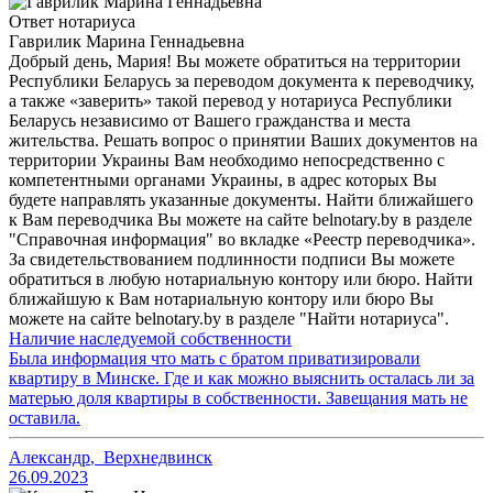
Ответ нотариуса
Гаврилик Марина Геннадьевна
Добрый день, Мария! Вы можете обратиться на территории
Республики Беларусь за переводом документа к переводчику,
а также «заверить» такой перевод у нотариуса Республики
Беларусь независимо от Вашего гражданства и места
жительства. Решать вопрос о принятии Ваших документов на
территории Украины Вам необходимо непосредственно с
компетентными органами Украины, в адрес которых Вы
будете направлять указанные документы. Найти ближайшего
к Вам переводчика Вы можете на сайте belnotary.by в разделе
"Справочная информация" во вкладке «Реестр переводчика».
За свидетельствованием подлинности подписи Вы можете
обратиться в любую нотариальную контору или бюро. Найти
ближайшую к Вам нотариальную контору или бюро Вы
можете на сайте belnotary.by в разделе "Найти нотариуса".
Наличие наследуемой собственности
Была информация что мать с братом приватизировали
квартиру в Минске. Где и как можно выяснить осталась ли за
матерью доля квартиры в собственности. Завещания мать не
оставила.
Александр
,
Верхнедвинск
26.09.2023