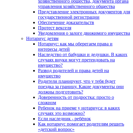
хозяйственного общества, документа органа
управления хозяйственного общества
Представление электронных документов для
государственной регистрации
Обеспечение доказательств
Протест векселя
Уведомления о залоге движимого имущества
Нотариус детям
Нотариус: как мы оберегаем права и
интересы детей
Наследство от бабушки и дедушки. В каких
случаях внуки могут претендовать на
имущество?
Развод родителей и права детей на
имущество
Родители планируют, что у тебя будет
поездка за границу. Какие документы они
должны подготовить?
Доверенность от подростка: просто о
сложном
Ребенок на приеме у нотариуса: в каких
случаях это возможно?
Если наследник - ребёнок
Как нотариус помогает родителям решить
«детский вопрос»