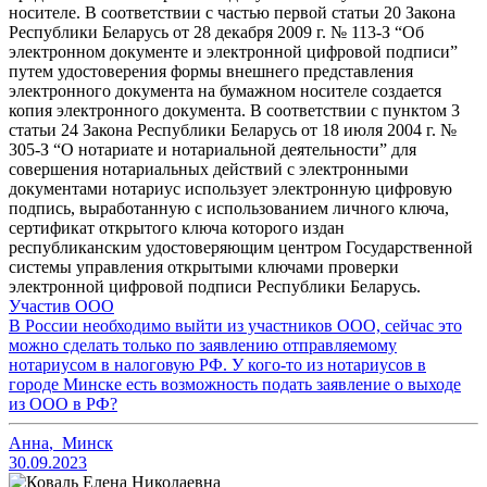
носителе. В соответствии с частью первой статьи 20 Закона
Республики Беларусь от 28 декабря 2009 г. № 113-З “Об
электронном документе и электронной цифровой подписи”
путем удостоверения формы внешнего представления
электронного документа на бумажном носителе создается
копия электронного документа. В соответствии с пунктом 3
статьи 24 Закона Республики Беларусь от 18 июля 2004 г. №
305-З “О нотариате и нотариальной деятельности” для
совершения нотариальных действий с электронными
документами нотариус использует электронную цифровую
подпись, выработанную с использованием личного ключа,
сертификат открытого ключа которого издан
республиканским удостоверяющим центром Государственной
системы управления открытыми ключами проверки
электронной цифровой подписи Республики Беларусь.
Участив ООО
В России необходимо выйти из участников ООО, сейчас это
можно сделать только по заявлению отправляемому
нотариусом в налоговую РФ. У кого-то из нотариусов в
городе Минске есть возможность подать заявление о выходе
из ООО в РФ?
Анна
,
Минск
30.09.2023