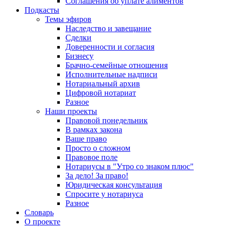
Соглашения об уплате алиментов
Подкасты
Темы эфиров
Наследство и завещание
Сделки
Доверенности и согласия
Бизнесу
Брачно-семейные отношения
Исполнительные надписи
Нотариальный архив
Цифровой нотариат
Разное
Наши проекты
Правовой понедельник
В рамках закона
Ваше право
Просто о сложном
Правовое поле
Нотариусы в "Утро со знаком плюс"
За дело! За право!
Юридическая консультация
Спросите у нотариуса
Разное
Словарь
О проекте