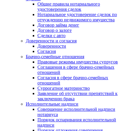
Общие правила нотариального
удостоверения сделок
Нотариальное удостоверение сделок по
отчуждению недвижимого имущества
Договор займа денег
Договор о залоге
Сделки с авто
Доверенности и согласия
Доверенности
Согласия
Брачно-семейные отношения
Правовые режимы имущества супругов
Соглашения в сфере брачно-семейных
отношений
Согласия в сфере брачно-семейных
отношений
Суррогатное материнство
Заявление об отсутствии препятствий к
заключению брака
Исполнительные надписи
Совершение исполнительной надписи
нотариуса
Порядок оспаривания исполнительной
надписи
Порядок отложения совершения