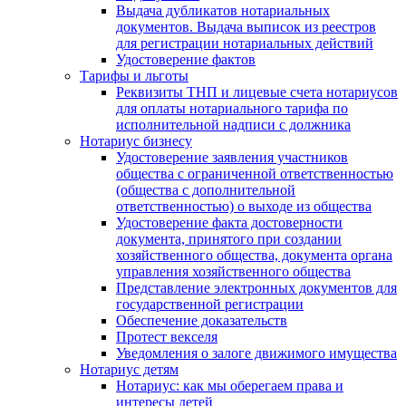
Выдача дубликатов нотариальных
документов. Выдача выписок из реестров
для регистрации нотариальных действий
Удостоверение фактов
Тарифы и льготы
Реквизиты ТНП и лицевые счета нотариусов
для оплаты нотариального тарифа по
исполнительной надписи с должника
Нотариус бизнесу
Удостоверение заявления участников
общества с ограниченной ответственностью
(общества с дополнительной
ответственностью) о выходе из общества
Удостоверение факта достоверности
документа, принятого при создании
хозяйственного общества, документа органа
управления хозяйственного общества
Представление электронных документов для
государственной регистрации
Обеспечение доказательств
Протест векселя
Уведомления о залоге движимого имущества
Нотариус детям
Нотариус: как мы оберегаем права и
интересы детей