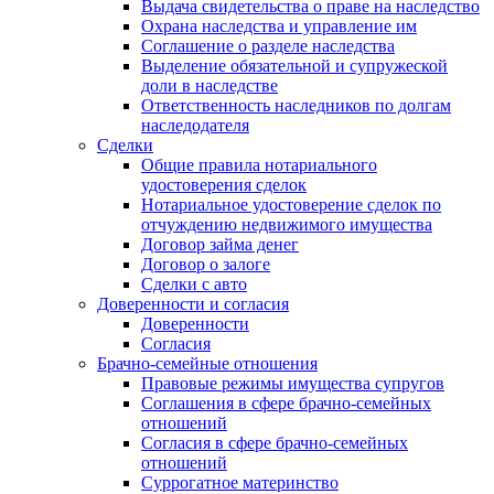
Выдача свидетельства о праве на наследство
Охрана наследства и управление им
Соглашение о разделе наследства
Выделение обязательной и супружеской
доли в наследстве
Ответственность наследников по долгам
наследодателя
Сделки
Общие правила нотариального
удостоверения сделок
Нотариальное удостоверение сделок по
отчуждению недвижимого имущества
Договор займа денег
Договор о залоге
Сделки с авто
Доверенности и согласия
Доверенности
Согласия
Брачно-семейные отношения
Правовые режимы имущества супругов
Соглашения в сфере брачно-семейных
отношений
Согласия в сфере брачно-семейных
отношений
Суррогатное материнство