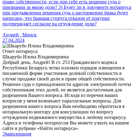
праве собственности, если при себе есть решение суда о
признании за мною доли? 3) Будет ли в документе нотариуса
при предъявлении решения суда о расторжении брака будет
написано, что бывшая супруга отказом от покупки
подтверждает согласие на отчуждение доли?
Андрей
,
Минск
27.04.2024
Ответ нотариуса
Шкарубо Илона Владимировна
Добрый день, Андрей! В ст. 253 Гражданского кодекса
Республики Беларусь четко изложен порядок извещения в
письменной форме участников долевой собственности в
случае продажи своей доли в праве общей собственности.
Решение суда о принадлежности адресов электронной почты
собственникам этих долей, не является достаточным для
разрешения Вашего вопроса. Исходя из перечня ваших
вопросов у меня возникают параллельные вопросы. Для
разрешения вашего вопроса Вам необходимо обратиться в
нотариальную контору для консультации по вопросу
отчуждения недвижимого имущества к любому нотариусу.
Адреса и телефоны нотариусов Вы можете узнать на нашем
сайте в рубрике «Найти нотариуса».
Эмансипация