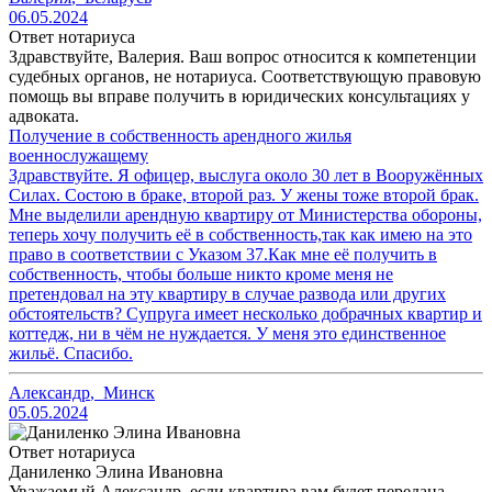
06.05.2024
Ответ нотариуса
Здравствуйте, Валерия. Ваш вопрос относится к компетенции
судебных органов, не нотариуса. Соответствующую правовую
помощь вы вправе получить в юридических консультациях у
адвоката.
Получение в собственность арендного жилья
военнослужащему
Здравствуйте. Я офицер, выслуга около 30 лет в Вооружённых
Силах. Состою в браке, второй раз. У жены тоже второй брак.
Мне выделили арендную квартиру от Министерства обороны,
теперь хочу получить её в собственность,так как имею на это
право в соответствии с Указом 37.Как мне её получить в
собственность, чтобы больше никто кроме меня не
претендовал на эту квартиру в случае развода или других
обстоятельств? Супруга имеет несколько добрачных квартир и
коттедж, ни в чём не нуждается. У меня это единственное
жильё. Спасибо.
Александр
,
Минск
05.05.2024
Ответ нотариуса
Даниленко Элина Ивановна
Уважаемый Александр, если квартира вам будет передана