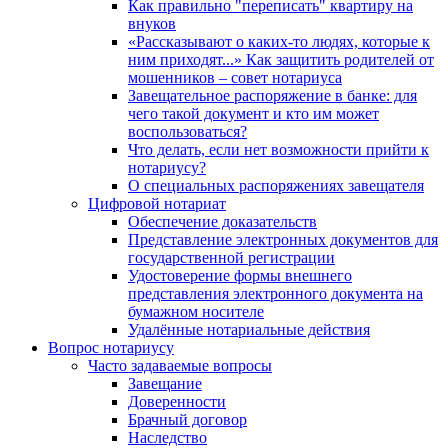
Как правильно "переписать" квартиру на
внуков
«Рассказывают о каких-то людях, которые к
ним приходят...» Как защитить родителей от
мошенников – совет нотариуса
Завещательное распоряжение в банке: для
чего такой документ и кто им может
воспользоваться?
Что делать, если нет возможности прийти к
нотариусу?
О специальных распоряжениях завещателя
Цифровой нотариат
Обеспечение доказательств
Представление электронных документов для
государственной регистрации
Удостоверение формы внешнего
представления электронного документа на
бумажном носителе
Удалённые нотариальные действия
Вопрос нотариусу
Часто задаваемые вопросы
Завещание
Доверенности
Брачный договор
Наследство