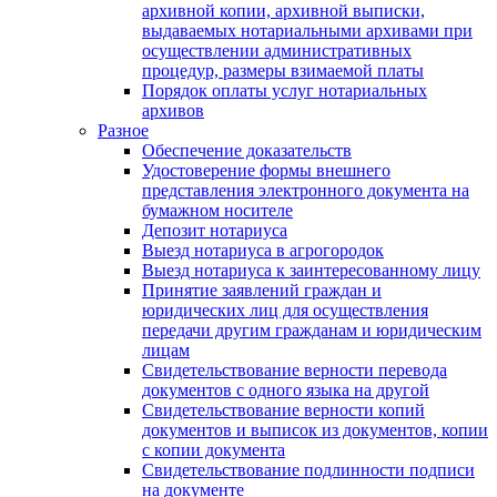
архивной копии, архивной выписки,
выдаваемых нотариальными архивами при
осуществлении административных
процедур, размеры взимаемой платы
Порядок оплаты услуг нотариальных
архивов
Разное
Обеспечение доказательств
Удостоверение формы внешнего
представления электронного документа на
бумажном носителе
Депозит нотариуса
Выезд нотариуса в агрогородок
Выезд нотариуса к заинтересованному лицу
Принятие заявлений граждан и
юридических лиц для осуществления
передачи другим гражданам и юридическим
лицам
Свидетельствование верности перевода
документов с одного языка на другой
Свидетельствование верности копий
документов и выписок из документов, копии
с копии документа
Свидетельствование подлинности подписи
на документе