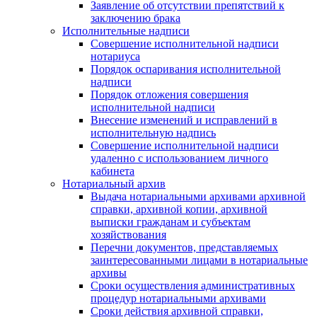
Заявление об отсутствии препятствий к
заключению брака
Исполнительные надписи
Совершение исполнительной надписи
нотариуса
Порядок оспаривания исполнительной
надписи
Порядок отложения совершения
исполнительной надписи
Внесение изменений и исправлений в
исполнительную надпись
Совершение исполнительной надписи
удаленно с использованием личного
кабинета
Нотариальный архив
Выдача нотариальными архивами архивной
справки, архивной копии, архивной
выписки гражданам и субъектам
хозяйствования
Перечни документов, представляемых
заинтересованными лицами в нотариальные
архивы
Сроки осуществления административных
процедур нотариальными архивами
Сроки действия архивной справки,