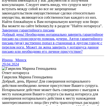
изучения имеющихся у Вас документов и получения
консультации. Следует иметь ввиду, что супруги могут
вступать между собой во все не запрещенные
законодательством имущественные сделки относительно
имущества, являющегося собственностью каждого из них.
Найти ближайшую к Вам нотариальную контору или бюро
Вы можете на сайте belnotary.by в разделе "Найти нотариуса".
Заверение гарантийного письма
Добрый день! Необходимо нотариально заверить гарантийное
письмо на спонсорскую помощь дочери. Автор гарантийного
письма (муж) экстренно попал в стационар в другом городе с
перелом ноги. Может ли жена заверить у нотариуса данное
письмо или необходимо его личное присутствие?
Ирина
,
Минск
29.04.2024
Ответ нотариуса
Гаврилик Марина Геннадьевна
Добрый, день, Ирина! Для совершения нотариального
действия необходимо личное присутствие Вашего супруга.
Нотариальное действие может быть совершено с выездом к
месту нахождения Вашего супруга (за выезд нотариуса для
совершения нотариального действия к месту нахождения
заинтересованного лица (без учёта транспортных расходов)