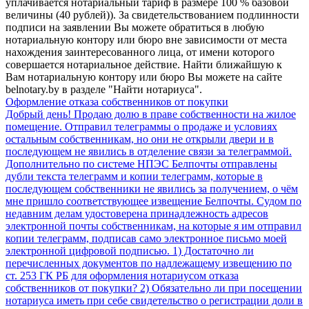
уплачивается нотариальный тариф в размере 100 % базовой
величины (40 рублей)). За свидетельствованием подлинности
подписи на заявлении Вы можете обратиться в любую
нотариальную контору или бюро вне зависимости от места
нахождения заинтересованного лица, от имени которого
совершается нотариальное действие. Найти ближайшую к
Вам нотариальную контору или бюро Вы можете на сайте
belnotary.by в разделе "Найти нотариуса".
Оформление отказа собственников от покупки
Добрый день! Продаю долю в праве собственности на жилое
помещение. Отправил телеграммы о продаже и условиях
остальным собственникам, но они не открыли двери и в
последующем не явились в отделение связи за телеграммой.
Дополнительно по системе НПЭС Белпочты отправлены
дубли текста телеграмм и копии телеграмм, которые в
последующем собственники не явились за получением, о чём
мне пришло соответствующее извещение Белпочты. Судом по
недавним делам удостоверена принадлежность адресов
электронной почты собственникам, на которые я им отправил
копии телеграмм, подписав само электронное письмо моей
электронной цифровой подписью. 1) Достаточно ли
перечисленных документов по надлежащему извещению по
ст. 253 ГК РБ для оформления нотариусом отказа
собственников от покупки? 2) Обязательно ли при посещении
нотариуса иметь при себе свидетельство о регистрации доли в