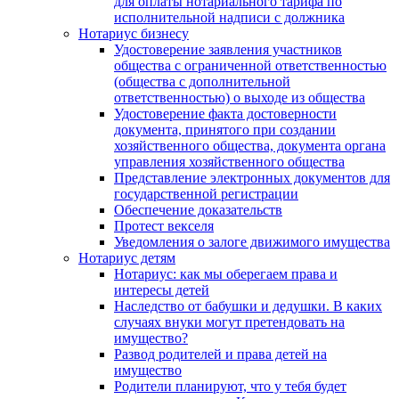
для оплаты нотариального тарифа по
исполнительной надписи с должника
Нотариус бизнесу
Удостоверение заявления участников
общества с ограниченной ответственностью
(общества с дополнительной
ответственностью) о выходе из общества
Удостоверение факта достоверности
документа, принятого при создании
хозяйственного общества, документа органа
управления хозяйственного общества
Представление электронных документов для
государственной регистрации
Обеспечение доказательств
Протест векселя
Уведомления о залоге движимого имущества
Нотариус детям
Нотариус: как мы оберегаем права и
интересы детей
Наследство от бабушки и дедушки. В каких
случаях внуки могут претендовать на
имущество?
Развод родителей и права детей на
имущество
Родители планируют, что у тебя будет