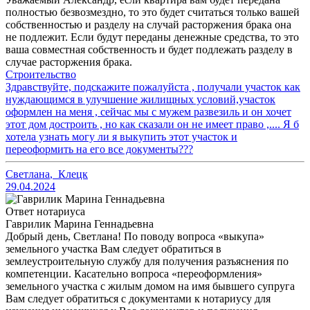
полностью безвозмездно, то это будет считаться только вашей
собственностью и разделу на случай расторжения брака она
не подлежит. Если будут переданы денежные средства, то это
ваша совместная собственность и будет подлежать разделу в
случае расторжения брака.
Строительство
Здравствуйте, подскажите пожалуйста , получали участок как
нуждающимся в улучшение жилищных условий,участок
оформлен на меня , сейчас мы с мужем развезиль и он хочет
этот дом достроить , но как сказали он не имеет право ,.... Я б
хотела узнать могу ли я выкупить этот участок и
переоформить на его все документы???
Светлана
,
Клецк
29.04.2024
Ответ нотариуса
Гаврилик Марина Геннадьевна
Добрый день, Светлана! По поводу вопроса «выкупа»
земельного участка Вам следует обратиться в
землеустроительную службу для получения разъяснения по
компетенции. Касательно вопроса «переоформления»
земельного участка с жилым домом на имя бывшего супруга
Вам следует обратиться с документами к нотариусу для