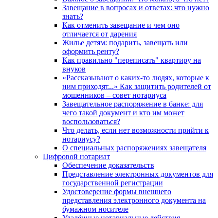
Завещание в вопросах и ответах: что нужно
знать?
Как отменить завещание и чем оно
отличается от дарения
Жилье детям: подарить, завещать или
оформить ренту?
Как правильно "переписать" квартиру на
внуков
«Рассказывают о каких-то людях, которые к
ним приходят...» Как защитить родителей от
мошенников – совет нотариуса
Завещательное распоряжение в банке: для
чего такой документ и кто им может
воспользоваться?
Что делать, если нет возможности прийти к
нотариусу?
О специальных распоряжениях завещателя
Цифровой нотариат
Обеспечение доказательств
Представление электронных документов для
государственной регистрации
Удостоверение формы внешнего
представления электронного документа на
бумажном носителе
Удалённые нотариальные действия