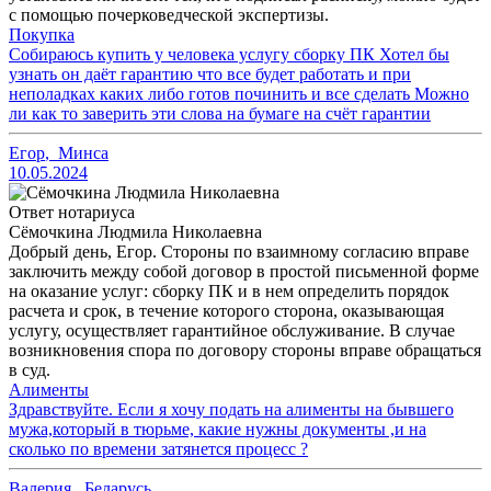
с помощью почерковедческой экспертизы.
Покупка
Собираюсь купить у человека услугу сборку ПК Хотел бы
узнать он даёт гарантию что все будет работать и при
неполадках каких либо готов починить и все сделать Можно
ли как то заверить эти слова на бумаге на счёт гарантии
Егор
,
Минса
10.05.2024
Ответ нотариуса
Сёмочкина Людмила Николаевна
Добрый день, Егор. Стороны по взаимному согласию вправе
заключить между собой договор в простой письменной форме
на оказание услуг: сборку ПК и в нем определить порядок
расчета и срок, в течение которого сторона, оказывающая
услугу, осуществляет гарантийное обслуживание. В случае
возникновения спора по договору стороны вправе обращаться
в суд.
Алименты
Здравствуйте. Если я хочу подать на алименты на бывшего
мужа,который в тюрьме, какие нужны документы ,и на
сколько по времени затянется процесс ?
Валерия
,
Беларусь