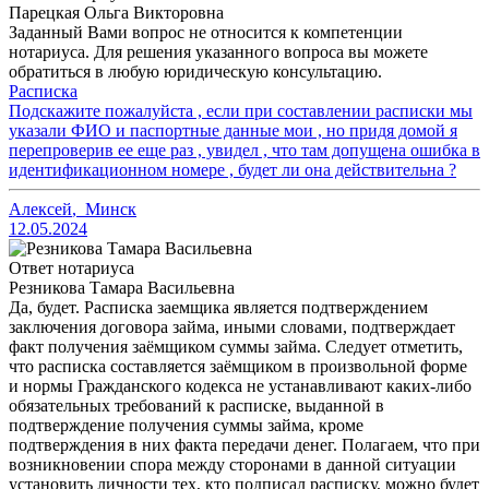
Парецкая Ольга Викторовна
Заданный Вами вопрос не относится к компетенции
нотариуса. Для решения указанного вопроса вы можете
обратиться в любую юридическую консультацию.
Расписка
Подскажите пожалуйста , если при составлении расписки мы
указали ФИО и паспортные данные мои , но придя домой я
перепроверив ее еще раз , увидел , что там допущена ошибка в
идентификационном номере , будет ли она действительна ?
Алексей
,
Минск
12.05.2024
Ответ нотариуса
Резникова Тамара Васильевна
Да, будет. Расписка заемщика является подтверждением
заключения договора займа, иными словами, подтверждает
факт получения заёмщиком суммы займа. Следует отметить,
что расписка составляется заёмщиком в произвольной форме
и нормы Гражданского кодекса не устанавливают каких-либо
обязательных требований к расписке, выданной в
подтверждение получения суммы займа, кроме
подтверждения в них факта передачи денег. Полагаем, что при
возникновении спора между сторонами в данной ситуации
установить личности тех, кто подписал расписку, можно будет