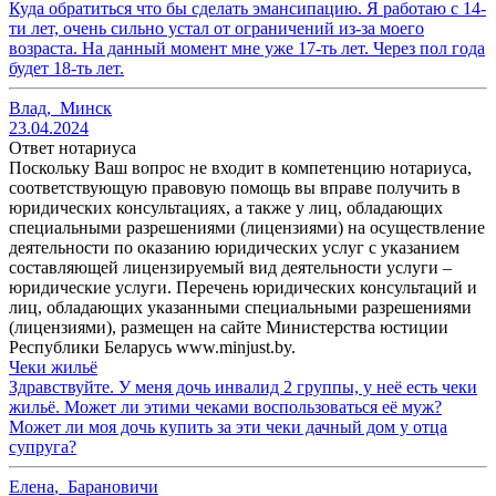
Куда обратиться что бы сделать эмансипацию. Я работаю с 14-
ти лет, очень сильно устал от ограничений из-за моего
возраста. На данный момент мне уже 17-ть лет. Через пол года
будет 18-ть лет.
Влад
,
Минск
23.04.2024
Ответ нотариуса
Поскольку Ваш вопрос не входит в компетенцию нотариуса,
соответствующую правовую помощь вы вправе получить в
юридических консультациях, а также у лиц, обладающих
специальными разрешениями (лицензиями) на осуществление
деятельности по оказанию юридических услуг с указанием
составляющей лицензируемый вид деятельности услуги –
юридические услуги. Перечень юридических консультаций и
лиц, обладающих указанными специальными разрешениями
(лицензиями), размещен на сайте Министерства юстиции
Республики Беларусь www.minjust.by.
Чеки жильё
Здравствуйте. У меня дочь инвалид 2 группы, у неё есть чеки
жильё. Может ли этими чеками воспользоваться её муж?
Может ли моя дочь купить за эти чеки дачный дом у отца
супруга?
Елена
,
Барановичи