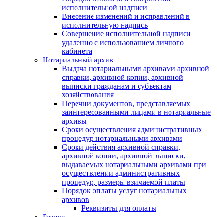
исполнительной надписи
Внесение изменений и исправлений в
исполнительную надпись
Совершение исполнительной надписи
удаленно с использованием личного
кабинета
Нотариальный архив
Выдача нотариальными архивами архивной
справки, архивной копии, архивной
выписки гражданам и субъектам
хозяйствования
Перечни документов, представляемых
заинтересованными лицами в нотариальные
архивы
Сроки осуществления административных
процедур нотариальными архивами
Сроки действия архивной справки,
архивной копии, архивной выписки,
выдаваемых нотариальными архивами при
осуществлении административных
процедур, размеры взимаемой платы
Порядок оплаты услуг нотариальных
архивов
Реквизиты для оплаты
Разное