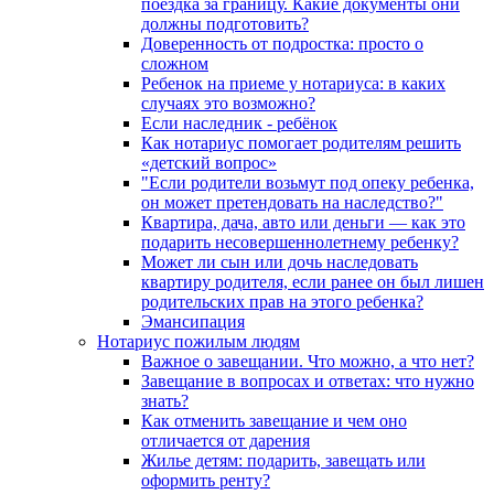
поездка за границу. Какие документы они
должны подготовить?
Доверенность от подростка: просто о
сложном
Ребенок на приеме у нотариуса: в каких
случаях это возможно?
Если наследник - ребёнок
Как нотариус помогает родителям решить
«детский вопрос»
"Если родители возьмут под опеку ребенка,
он может претендовать на наследство?"
Квартира, дача, авто или деньги — как это
подарить несовершеннолетнему ребенку?
Может ли сын или дочь наследовать
квартиру родителя, если ранее он был лишен
родительских прав на этого ребенка?
Эмансипация
Нотариус пожилым людям
Важное о завещании. Что можно, а что нет?
Завещание в вопросах и ответах: что нужно
знать?
Как отменить завещание и чем оно
отличается от дарения
Жилье детям: подарить, завещать или
оформить ренту?