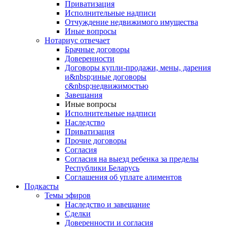
Приватизация
Исполнительные надписи
Отчуждение недвижимого имущества
Иные вопросы
Нотариус отвечает
Брачные договоры
Доверенности
Договоры купли-продажи, мены, дарения
и&nbsp;иные договоры
с&nbsp;недвижимостью
Завещания
Иные вопросы
Исполнительные надписи
Наследство
Приватизация
Прочие договоры
Согласия
Согласия на выезд ребенка за пределы
Республики Беларусь
Соглашения об уплате алиментов
Подкасты
Темы эфиров
Наследство и завещание
Сделки
Доверенности и согласия