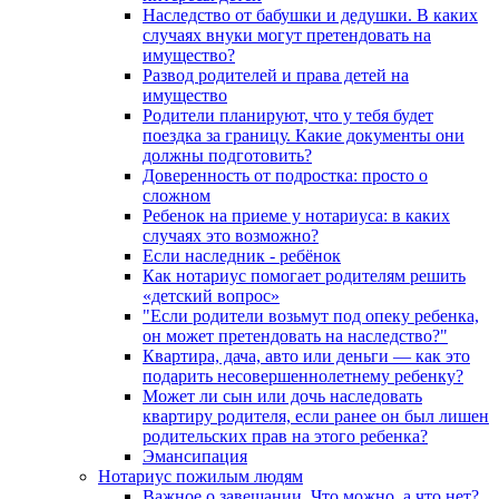
Наследство от бабушки и дедушки. В каких
случаях внуки могут претендовать на
имущество?
Развод родителей и права детей на
имущество
Родители планируют, что у тебя будет
поездка за границу. Какие документы они
должны подготовить?
Доверенность от подростка: просто о
сложном
Ребенок на приеме у нотариуса: в каких
случаях это возможно?
Если наследник - ребёнок
Как нотариус помогает родителям решить
«детский вопрос»
"Если родители возьмут под опеку ребенка,
он может претендовать на наследство?"
Квартира, дача, авто или деньги — как это
подарить несовершеннолетнему ребенку?
Может ли сын или дочь наследовать
квартиру родителя, если ранее он был лишен
родительских прав на этого ребенка?
Эмансипация
Нотариус пожилым людям
Важное о завещании. Что можно, а что нет?