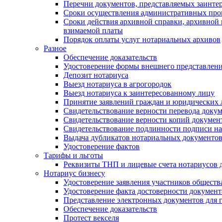
Перечни документов, представляемых заинте
Сроки осуществления административных про
Сроки действия архивной справки, архивной
взимаемой платы
Порядок оплаты услуг нотариальных архивов
Разное
Обеспечение доказательств
Удостоверение формы внешнего представлени
Депозит нотариуса
Выезд нотариуса в агрогородок
Выезд нотариуса к заинтересованному лицу
Принятие заявлений граждан и юридических 
Свидетельствование верности перевода докум
Свидетельствование верности копий документ
Свидетельствование подлинности подписи на
Выдача дубликатов нотариальных документов.
Удостоверение фактов
Тарифы и льготы
Реквизиты ТНП и лицевые счета нотариусов 
Нотариус бизнесу
Удостоверение заявления участников обществ
Удостоверение факта достоверности документ
Представление электронных документов для 
Обеспечение доказательств
Протест векселя