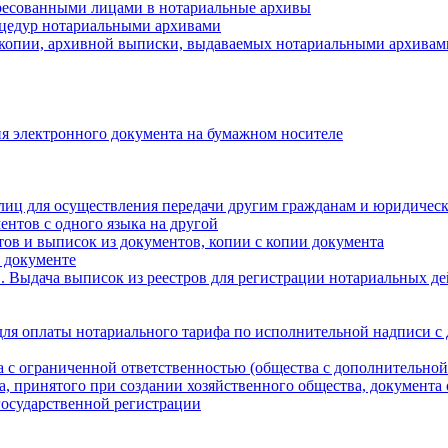
ресованными лицами в нотариальные архивы
цедур нотариальными архивами
 копии, архивной выписки, выдаваемых нотариальными архивам
я электронного документа на бумажном носителе
лиц для осуществления передачи другим гражданам и юридичес
ентов с одного языка на другой
ов и выписок из документов, копии с копии документа
 документе
 Выдача выписок из реестров для регистрации нотариальных д
для оплаты нотариального тарифа по исполнительной надписи с
а с ограниченной ответственностью (общества с дополнительной
а, принятого при создании хозяйственного общества, документа
государственной регистрации