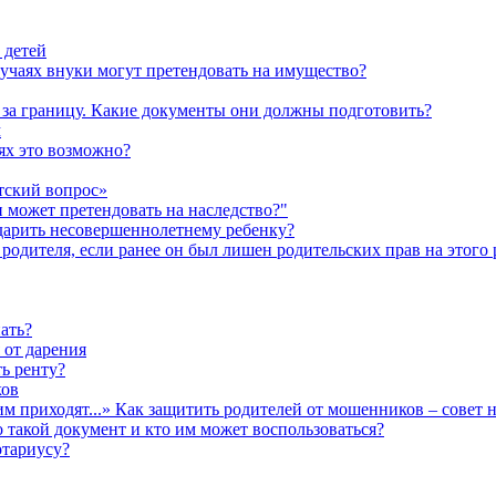
 детей
лучаях внуки могут претендовать на имущество?
а за границу. Какие документы они должны подготовить?
м
аях это возможно?
тский вопрос»
н может претендовать на наследство?"
одарить несовершеннолетнему ребенку?
родителя, если ранее он был лишен родительских прав на этого 
ать?
 от дарения
ь ренту?
ков
им приходят...» Как защитить родителей от мошенников – совет 
о такой документ и кто им может воспользоваться?
отариусу?