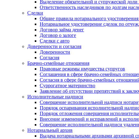
Выделение обязательной и супружеской доли 
Ответственность наследников по долгам насл
Сделки
Общие правила нотариального удостоверения
Нотариальное удостоверение сделок по отч
Договор займа денег
Договор о залоге
Сделки с авто
Доверенности и согласия
Доверенности
Согласия
Брачно-семейные отношения
Правовые режимы имущества супругов
Соглашения в сфере брачно-семейных отнош
Согласия в сфере брачно-семейных отношени
Суррогатное материнство
Заявление об отсутствии препятствий к закл
Исполнительные надписи
Совершение исполнительной надписи нотари
Порядок оспаривания исполнительной надпи
Порядок отложения совершения исполнитель
Внесение изменений и исправлений в испол
Совершение исполнительной надписи удаленн
Нотариальный архив
Выдача нотариальными архивами архивной сп