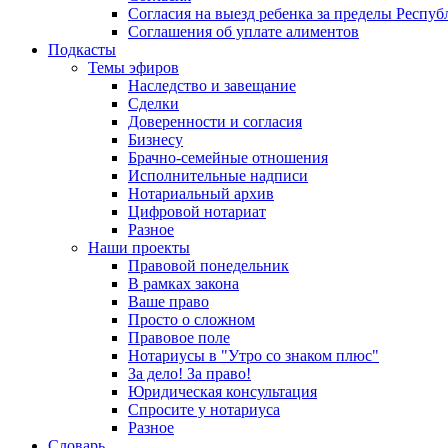
Согласия на выезд ребенка за пределы Респуб
Соглашения об уплате алиментов
Подкасты
Темы эфиров
Наследство и завещание
Сделки
Доверенности и согласия
Бизнесу
Брачно-семейные отношения
Исполнительные надписи
Нотариальный архив
Цифровой нотариат
Разное
Наши проекты
Правовой понедельник
В рамках закона
Ваше право
Просто о сложном
Правовое поле
Нотариусы в "Утро со знаком плюс"
За дело! За право!
Юридическая консультация
Спросите у нотариуса
Разное
Словарь