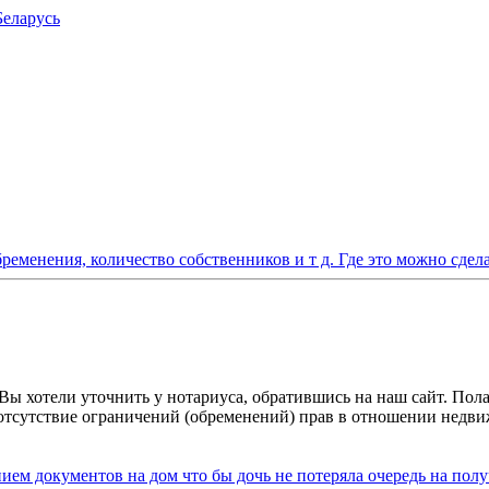
Беларусь
ременения, количество собственников и т д. Где это можно сдел
о Вы хотели уточнить у нотариуса, обратившись на наш сайт. По
тсутствие ограничений (обременений) прав в отношении недви
нием документов на дом что бы дочь не потеряла очередь на по