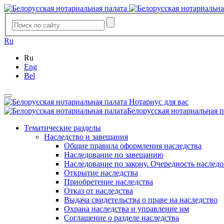
Ru
Ru
Eng
Bel
Нотариус для вас
Белорусская нотариальная п
Тематические разделы
Наследство и завещания
Общие правила оформления наследства
Наследование по завещанию
Наследование по закону. Очередность наслед
Открытие наследства
Приобретение наследства
Отказ от наследства
Выдача свидетельства о праве на наследство
Охрана наследства и управление им
Соглашение о разделе наследства