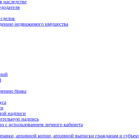
в наследстве
едодателя
 сделок
уждению недвижимого имущества
ений
й
ючению брака
уса
си
ной надписи
нительную надпись
о с использованием личного кабинета
равки, архивной копии, архивной выписки гражданам и субъек