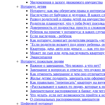
Уведомления о залоге движимого имущества
Нотариус детям
Нотариус: как мы оберегаем права и интересы
Наследство от бабушки и дедушки. В каких с
Развод родителей и права детей на имущество
Родители планируют, что у тебя будет поездк
Доверенность от подростка: просто о сложно
Ребенок на приеме у нотариуса: в каких случ
Если наследник - ребёнок
Как нотариус помогает родителям решить «де
"Если родители возьмут под опеку ребенка, о
Квартира, дача, авто или деньги — как это п
Может ли сын или дочь наследовать квартиру 
Эмансипация
Нотариус пожилым людям
Важное о завещании. Что можно, а что нет?
Завещание в вопросах и ответах: что нужно зн
Как отменить завещание и чем оно отличается
Жилье детям: подарить, завещать или оформит
Как правильно "переписать" квартиру на вну
«Рассказывают о каких-то людях, которые к н
Завещательное распоряжение в банке: для чег
Что делать, если нет возможности прийти к н
О специальных распоряжениях завещателя
Цифровой нотариат