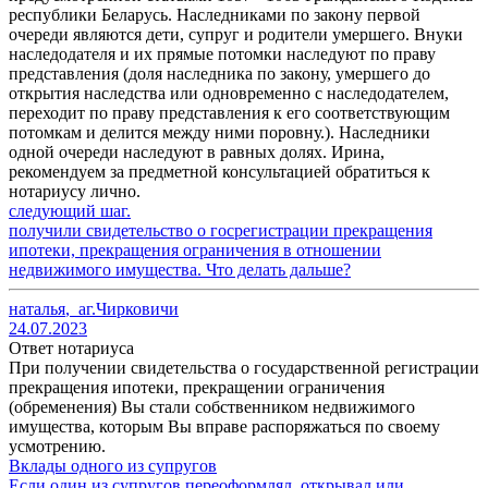
республики Беларусь. Наследниками по закону первой
очереди являются дети, супруг и родители умершего. Внуки
наследодателя и их прямые потомки наследуют по праву
представления (доля наследника по закону, умершего до
открытия наследства или одновременно с наследодателем,
переходит по праву представления к его соответствующим
потомкам и делится между ними поровну.). Наследники
одной очереди наследуют в равных долях. Ирина,
рекомендуем за предметной консультацией обратиться к
нотариусу лично.
следующий шаг.
получили свидетельство о госрегистрации прекращения
ипотеки, прекращения ограничения в отношении
недвижимого имущества. Что делать дальше?
наталья
,
аг.Чирковичи
24.07.2023
Ответ нотариуса
При получении свидетельства о государственной регистрации
прекращения ипотеки, прекращении ограничения
(обременения) Вы стали собственником недвижимого
имущества, которым Вы вправе распоряжаться по своему
усмотрению.
Вклады одного из супругов
Если один из супругов переоформлял, открывал или