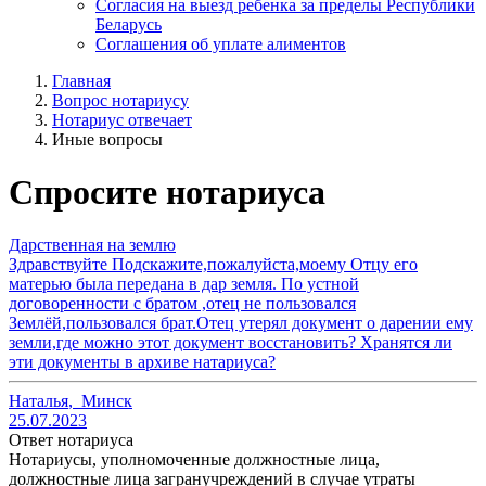
Согласия на выезд ребенка за пределы Республики
Беларусь
Соглашения об уплате алиментов
Главная
Вопрос нотариусу
Нотариус отвечает
Иные вопросы
Спросите нотариуса
Дарственная на землю
Здравствуйте Подскажите,пожалуйста,моему Отцу его
матерью была передана в дар земля. По устной
договоренности с братом ,отец не пользовался
Землёй,пользовался брат.Отец утерял документ о дарении ему
земли,где можно этот документ восстановить? Хранятся ли
эти документы в архиве натариуса?
Наталья
,
Минск
25.07.2023
Ответ нотариуса
Нотариусы, уполномоченные должностные лица,
должностные лица загранучреждений в случае утраты