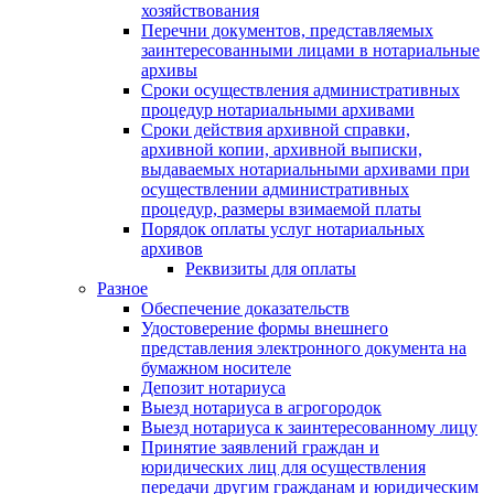
хозяйствования
Перечни документов, представляемых
заинтересованными лицами в нотариальные
архивы
Сроки осуществления административных
процедур нотариальными архивами
Сроки действия архивной справки,
архивной копии, архивной выписки,
выдаваемых нотариальными архивами при
осуществлении административных
процедур, размеры взимаемой платы
Порядок оплаты услуг нотариальных
архивов
Реквизиты для оплаты
Разное
Обеспечение доказательств
Удостоверение формы внешнего
представления электронного документа на
бумажном носителе
Депозит нотариуса
Выезд нотариуса в агрогородок
Выезд нотариуса к заинтересованному лицу
Принятие заявлений граждан и
юридических лиц для осуществления
передачи другим гражданам и юридическим