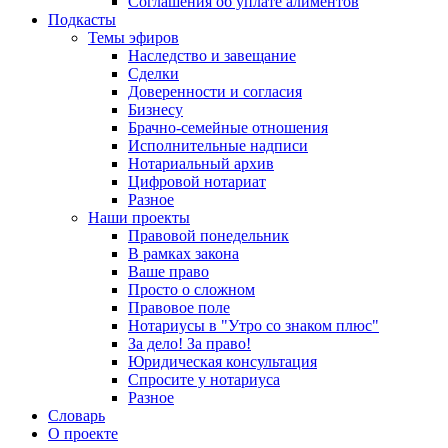
Соглашения об уплате алиментов
Подкасты
Темы эфиров
Наследство и завещание
Сделки
Доверенности и согласия
Бизнесу
Брачно-семейные отношения
Исполнительные надписи
Нотариальный архив
Цифровой нотариат
Разное
Наши проекты
Правовой понедельник
В рамках закона
Ваше право
Просто о сложном
Правовое поле
Нотариусы в "Утро со знаком плюс"
За дело! За право!
Юридическая консультация
Спросите у нотариуса
Разное
Словарь
О проекте