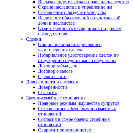
Выдача свидетельства о праве на наследство
Охрана наследства и управление им
Соглашение о разделе наследства
Выделение обязательной и супружеской
доли в наследстве
Ответственность наследников по долгам
наследодателя
Сделки
Общие правила нотариального
удостоверения сделок
Нотариальное удостоверение сделок по
отчуждению недвижимого имущества
Договор займа денег
Договор о залоге
Сделки с авто
Доверенности и согласия
Доверенности
Согласия
Брачно-семейные отношения
Правовые режимы имущества супругов
Соглашения в сфере брачно-семейных
отношений
Согласия в сфере брачно-семейных
отношений
Суррогатное материнство