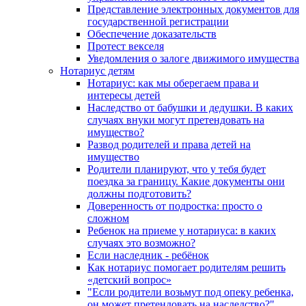
Представление электронных документов для
государственной регистрации
Обеспечение доказательств
Протест векселя
Уведомления о залоге движимого имущества
Нотариус детям
Нотариус: как мы оберегаем права и
интересы детей
Наследство от бабушки и дедушки. В каких
случаях внуки могут претендовать на
имущество?
Развод родителей и права детей на
имущество
Родители планируют, что у тебя будет
поездка за границу. Какие документы они
должны подготовить?
Доверенность от подростка: просто о
сложном
Ребенок на приеме у нотариуса: в каких
случаях это возможно?
Если наследник - ребёнок
Как нотариус помогает родителям решить
«детский вопрос»
"Если родители возьмут под опеку ребенка,
он может претендовать на наследство?"