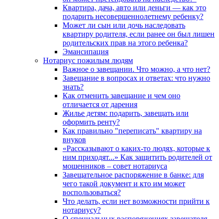
Квартира, дача, авто или деньги — как это
подарить несовершеннолетнему ребенку?
Может ли сын или дочь наследовать
квартиру родителя, если ранее он был лишен
родительских прав на этого ребенка?
Эмансипация
Нотариус пожилым людям
Важное о завещании. Что можно, а что нет?
Завещание в вопросах и ответах: что нужно
знать?
Как отменить завещание и чем оно
отличается от дарения
Жилье детям: подарить, завещать или
оформить ренту?
Как правильно "переписать" квартиру на
внуков
«Рассказывают о каких-то людях, которые к
ним приходят...» Как защитить родителей от
мошенников – совет нотариуса
Завещательное распоряжение в банке: для
чего такой документ и кто им может
воспользоваться?
Что делать, если нет возможности прийти к
нотариусу?
О специальных распоряжениях завещателя