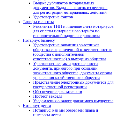
Выдача дубликатов нотариальных
документов. Выдача выписок из реестров
для регистрации нотариальных действий
Удостоверение фактов
Тарифы и льготы
Реквизиты ТНП и лицевые счета нотариусов
для оплаты нотариального тарифа по
исполнительной надписи с должника
Нотариус бизнесу
Удостоверение заявления участников
общества с ограниченной ответственностью
(общества с дополнительной
ответственностью) о выходе из общества
Удостоверение факта достоверности
документа, принятого при создании
хозяйственного общества, документа органа
управления хозяйственного общества
Представление электронных документов для
государственной регистрации
Обеспечение доказательств
Протест векселя
Уведомления о залоге движимого имущества
Нотариус детям
Нотариус: как мы оберегаем права и
интересы детей