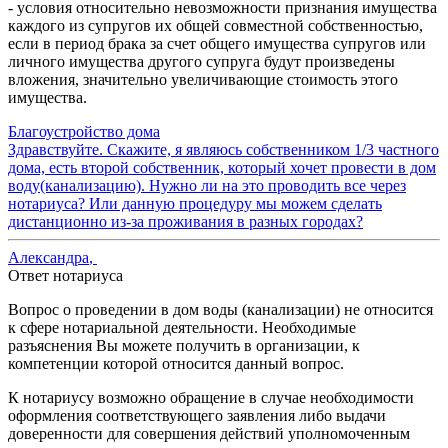
- условия относительно невозможности признания имущества
каждого из супругов их общей совместной собственностью,
если в период брака за счет общего имущества супругов или
личного имущества другого супруга будут произведены
вложения, значительно увеличивающие стоимость этого
имущества.
Благоустройство дома
Здравствуйте. Скажите, я являюсь собственником 1/3 частного
дома, есть второй собственник, который хочет провести в дом
воду(канализацию). Нужно ли на это проводить все через
нотариуса? Или данную процедуру мы можем сделать
дистанционно из-за проживания в разных городах?
Александра
,
Ответ нотариуса
Вопрос о проведении в дом воды (канализации) не относится
к сфере нотариальной деятельности. Необходимые
разъяснения Вы можете получить в организации, к
компетенции которой относится данный вопрос.
К нотариусу возможно обращение в случае необходимости
оформления соответствующего заявления либо выдачи
доверенности для совершения действий уполномоченным