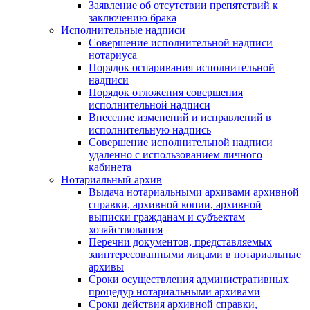
Заявление об отсутствии препятствий к
заключению брака
Исполнительные надписи
Совершение исполнительной надписи
нотариуса
Порядок оспаривания исполнительной
надписи
Порядок отложения совершения
исполнительной надписи
Внесение изменений и исправлений в
исполнительную надпись
Совершение исполнительной надписи
удаленно с использованием личного
кабинета
Нотариальный архив
Выдача нотариальными архивами архивной
справки, архивной копии, архивной
выписки гражданам и субъектам
хозяйствования
Перечни документов, представляемых
заинтересованными лицами в нотариальные
архивы
Сроки осуществления административных
процедур нотариальными архивами
Сроки действия архивной справки,