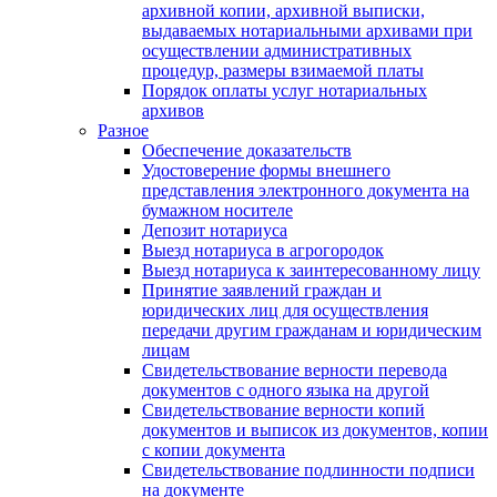
архивной копии, архивной выписки,
выдаваемых нотариальными архивами при
осуществлении административных
процедур, размеры взимаемой платы
Порядок оплаты услуг нотариальных
архивов
Разное
Обеспечение доказательств
Удостоверение формы внешнего
представления электронного документа на
бумажном носителе
Депозит нотариуса
Выезд нотариуса в агрогородок
Выезд нотариуса к заинтересованному лицу
Принятие заявлений граждан и
юридических лиц для осуществления
передачи другим гражданам и юридическим
лицам
Свидетельствование верности перевода
документов с одного языка на другой
Свидетельствование верности копий
документов и выписок из документов, копии
с копии документа
Свидетельствование подлинности подписи
на документе