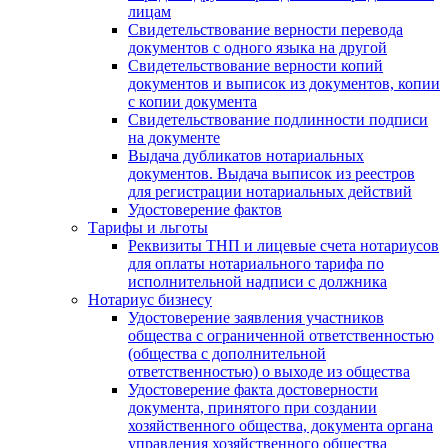
лицам
Свидетельствование верности перевода
документов с одного языка на другой
Свидетельствование верности копий
документов и выписок из документов, копии
с копии документа
Свидетельствование подлинности подписи
на документе
Выдача дубликатов нотариальных
документов. Выдача выписок из реестров
для регистрации нотариальных действий
Удостоверение фактов
Тарифы и льготы
Реквизиты ТНП и лицевые счета нотариусов
для оплаты нотариального тарифа по
исполнительной надписи с должника
Нотариус бизнесу
Удостоверение заявления участников
общества с ограниченной ответственностью
(общества с дополнительной
ответственностью) о выходе из общества
Удостоверение факта достоверности
документа, принятого при создании
хозяйственного общества, документа органа
управления хозяйственного общества