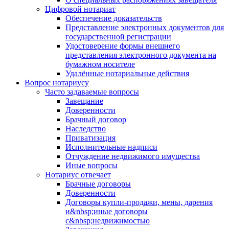
Цифровой нотариат
Обеспечение доказательств
Представление электронных документов для
государственной регистрации
Удостоверение формы внешнего
представления электронного документа на
бумажном носителе
Удалённые нотариальные действия
Вопрос нотариусу
Часто задаваемые вопросы
Завещание
Доверенности
Брачный договор
Наследство
Приватизация
Исполнительные надписи
Отчуждение недвижимого имущества
Иные вопросы
Нотариус отвечает
Брачные договоры
Доверенности
Договоры купли-продажи, мены, дарения
и&nbsp;иные договоры
с&nbsp;недвижимостью