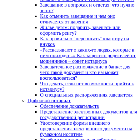
Завещание в вопросах и ответах: что нужно
знать?
Как отменить завещание и чем оно
отличается от дарения
Жилье детям: подарить, завещать или
оформить ренту?
Как правильно "переписать" квартиру на
внуков
«Рассказывают о каких-то людях, которые к
ним приходят...» Как защитить родителей от
мошенников – совет нотариуса
Завещательное распоряжение в банке: для
чего такой документ и кто им может
воспользоваться?
Что делать, если нет возможности прийти к
нотариусу?
О специальных распоряжениях завещателя
Цифровой нотариат
Обеспечение доказательств
Представление электронных документов для
государственной регистрации
Удостоверение формы внешнего
представления электронного документа на
бумажном носителе
Удалённые нотариальные действия