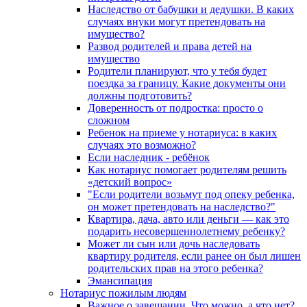
Наследство от бабушки и дедушки. В каких
случаях внуки могут претендовать на
имущество?
Развод родителей и права детей на
имущество
Родители планируют, что у тебя будет
поездка за границу. Какие документы они
должны подготовить?
Доверенность от подростка: просто о
сложном
Ребенок на приеме у нотариуса: в каких
случаях это возможно?
Если наследник - ребёнок
Как нотариус помогает родителям решить
«детский вопрос»
"Если родители возьмут под опеку ребенка,
он может претендовать на наследство?"
Квартира, дача, авто или деньги — как это
подарить несовершеннолетнему ребенку?
Может ли сын или дочь наследовать
квартиру родителя, если ранее он был лишен
родительских прав на этого ребенка?
Эмансипация
Нотариус пожилым людям
Важное о завещании. Что можно, а что нет?