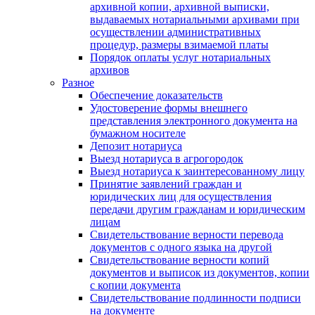
архивной копии, архивной выписки,
выдаваемых нотариальными архивами при
осуществлении административных
процедур, размеры взимаемой платы
Порядок оплаты услуг нотариальных
архивов
Разное
Обеспечение доказательств
Удостоверение формы внешнего
представления электронного документа на
бумажном носителе
Депозит нотариуса
Выезд нотариуса в агрогородок
Выезд нотариуса к заинтересованному лицу
Принятие заявлений граждан и
юридических лиц для осуществления
передачи другим гражданам и юридическим
лицам
Свидетельствование верности перевода
документов с одного языка на другой
Свидетельствование верности копий
документов и выписок из документов, копии
с копии документа
Свидетельствование подлинности подписи
на документе