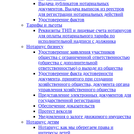
Выдача дубликатов нотариальных
документов. Выдача выписок из реестров
для регистрации нотариальных действий
Удостоверение фактов
Тарифы и льготы
Реквизиты ТНП и лицевые счета нотариусов
для оплаты нотариального тарифа по
исполнительной надписи с должника
Нотариус бизнесу
Удостоверение заявления участников
общества с ограниченной ответственностью
(общества с дополнительной
ответственностью) о выходе из общества
Удостоверение факта достоверности
документа, принятого при создании
хозяйственного общества, документа органа
управления хозяйственного общества
Представление электронных документов для
государственной регистрации
Обеспечение доказательств
Протест векселя
Уведомления о залоге движимого имущества
Нотариус детям
Нотариус: как мы оберегаем права и
интересы детей