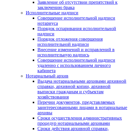
Заявление об отсутствии препятствий к
заключению брака
Исполнительные надписи
Совершение исполнительной надписи
нотариуса
Порядок оспаривания исполнительной
надписи
Порядок отложения совершения
исполнительной надписи
Внесение изменений и исправлений в
исполнительную надпись
Совершение исполнительной надписи
удаленно с использованием личного
кабинета
Нотариальный архив
Выдача нотариальными архивами архивной
справки, архивной копии, архивной
выписки гражданам и субъектам
хозяйствования
Перечни документов, представляемых
заинтересованными лицами в нотариальные
архивы
Сроки осуществления административных
процедур нотариальными архивами
Сроки действия архивной справки,