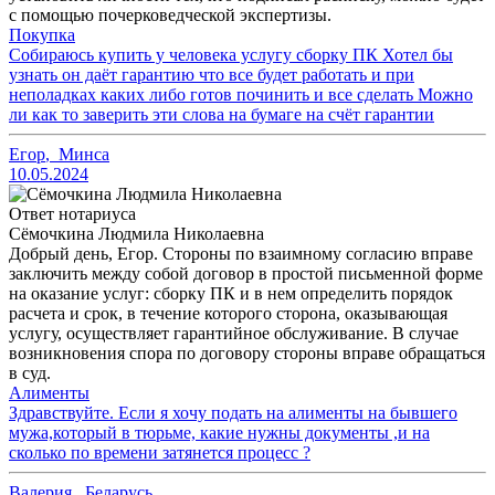
с помощью почерковедческой экспертизы.
Покупка
Собираюсь купить у человека услугу сборку ПК Хотел бы
узнать он даёт гарантию что все будет работать и при
неполадках каких либо готов починить и все сделать Можно
ли как то заверить эти слова на бумаге на счёт гарантии
Егор
,
Минса
10.05.2024
Ответ нотариуса
Сёмочкина Людмила Николаевна
Добрый день, Егор. Стороны по взаимному согласию вправе
заключить между собой договор в простой письменной форме
на оказание услуг: сборку ПК и в нем определить порядок
расчета и срок, в течение которого сторона, оказывающая
услугу, осуществляет гарантийное обслуживание. В случае
возникновения спора по договору стороны вправе обращаться
в суд.
Алименты
Здравствуйте. Если я хочу подать на алименты на бывшего
мужа,который в тюрьме, какие нужны документы ,и на
сколько по времени затянется процесс ?
Валерия
,
Беларусь