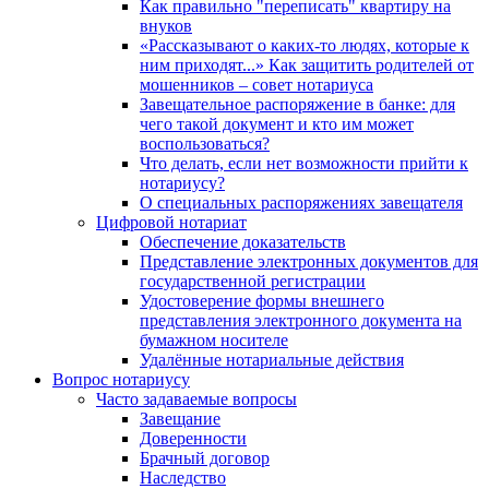
Как правильно "переписать" квартиру на
внуков
«Рассказывают о каких-то людях, которые к
ним приходят...» Как защитить родителей от
мошенников – совет нотариуса
Завещательное распоряжение в банке: для
чего такой документ и кто им может
воспользоваться?
Что делать, если нет возможности прийти к
нотариусу?
О специальных распоряжениях завещателя
Цифровой нотариат
Обеспечение доказательств
Представление электронных документов для
государственной регистрации
Удостоверение формы внешнего
представления электронного документа на
бумажном носителе
Удалённые нотариальные действия
Вопрос нотариусу
Часто задаваемые вопросы
Завещание
Доверенности
Брачный договор
Наследство