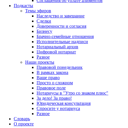
Соглашения об уплате алиментов
Подкасты
Темы эфиров
Наследство и завещание
Сделки
Доверенности и согласия
Бизнесу
Брачно-семейные отношения
Исполнительные надписи
Нотариальный архив
Цифровой нотариат
Разное
Наши проекты
Правовой понедельник
В рамках закона
Ваше право
Просто о сложном
Правовое поле
Нотариусы в "Утро со знаком плюс"
За дело! За право!
Юридическая консультация
Спросите у нотариуса
Разное
Словарь
О проекте