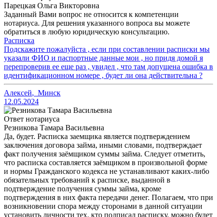
Парецкая Ольга Викторовна
Заданный Вами вопрос не относится к компетенции
нотариуса. Для решения указанного вопроса вы можете
обратиться в любую юридическую консультацию.
Расписка
Подскажите пожалуйста , если при составлении расписки мы
указали ФИО и паспортные данные мои , но придя домой я
перепроверив ее еще раз , увидел , что там допущена ошибка в
идентификационном номере , будет ли она действительна ?
Алексей
,
Минск
12.05.2024
Ответ нотариуса
Резникова Тамара Васильевна
Да, будет. Расписка заемщика является подтверждением
заключения договора займа, иными словами, подтверждает
факт получения заёмщиком суммы займа. Следует отметить,
что расписка составляется заёмщиком в произвольной форме
и нормы Гражданского кодекса не устанавливают каких-либо
обязательных требований к расписке, выданной в
подтверждение получения суммы займа, кроме
подтверждения в них факта передачи денег. Полагаем, что при
возникновении спора между сторонами в данной ситуации
установить личности тех, кто подписал расписку, можно будет