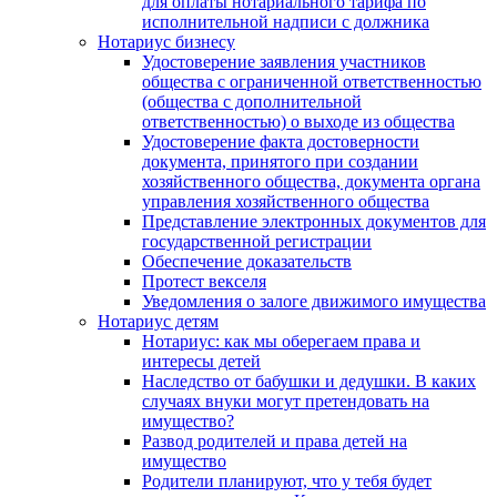
для оплаты нотариального тарифа по
исполнительной надписи с должника
Нотариус бизнесу
Удостоверение заявления участников
общества с ограниченной ответственностью
(общества с дополнительной
ответственностью) о выходе из общества
Удостоверение факта достоверности
документа, принятого при создании
хозяйственного общества, документа органа
управления хозяйственного общества
Представление электронных документов для
государственной регистрации
Обеспечение доказательств
Протест векселя
Уведомления о залоге движимого имущества
Нотариус детям
Нотариус: как мы оберегаем права и
интересы детей
Наследство от бабушки и дедушки. В каких
случаях внуки могут претендовать на
имущество?
Развод родителей и права детей на
имущество
Родители планируют, что у тебя будет