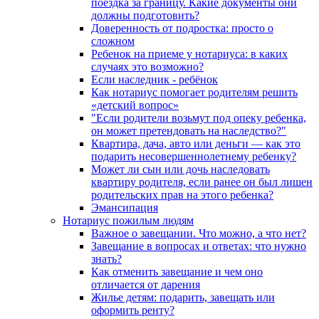
поездка за границу. Какие документы они
должны подготовить?
Доверенность от подростка: просто о
сложном
Ребенок на приеме у нотариуса: в каких
случаях это возможно?
Если наследник - ребёнок
Как нотариус помогает родителям решить
«детский вопрос»
"Если родители возьмут под опеку ребенка,
он может претендовать на наследство?"
Квартира, дача, авто или деньги — как это
подарить несовершеннолетнему ребенку?
Может ли сын или дочь наследовать
квартиру родителя, если ранее он был лишен
родительских прав на этого ребенка?
Эмансипация
Нотариус пожилым людям
Важное о завещании. Что можно, а что нет?
Завещание в вопросах и ответах: что нужно
знать?
Как отменить завещание и чем оно
отличается от дарения
Жилье детям: подарить, завещать или
оформить ренту?