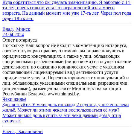
Куда обратиться что бы сделать эмансипацию. Я работаю с 14-
ти лет, очень сильно устал от ограничений из-за моего
возраста. На данный момент мне уже 17-ть лет. Через пол года
будет 18-ть лет.
Влад
,
Минск
23.04.2024
Ответ нотариуса
Поскольку Ваш вопрос не входит в компетенцию нотариуса,
соответствующую правовую помощь вы вправе получить в
юридических консультациях, а также у лиц, обладающих
специальными разрешениями (лицензиями) на осуществление
деятельности по оказанию юридических услуг с указанием
составляющей лицензируемый вид деятельности услуги –
юридические услуги. Перечень юридических консультаций и
лиц, обладающих указанными специальными разрешениями
(лицензиями), размещен на сайте Министерства юстиции
Республики Беларусь www.minjust.by.
Чеки жильё
Здравствуйте. У меня дочь инвалид 2 группы, у неё есть чеки
жильё. Может ли этими чеками воспользоваться её муж?
Может ли моя дочь купить за эти чеки дачный дом у отца
супруга?
Елена
,
Барановичи