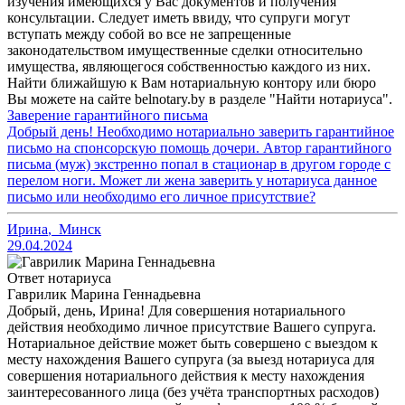
изучения имеющихся у Вас документов и получения
консультации. Следует иметь ввиду, что супруги могут
вступать между собой во все не запрещенные
законодательством имущественные сделки относительно
имущества, являющегося собственностью каждого из них.
Найти ближайшую к Вам нотариальную контору или бюро
Вы можете на сайте belnotary.by в разделе "Найти нотариуса".
Заверение гарантийного письма
Добрый день! Необходимо нотариально заверить гарантийное
письмо на спонсорскую помощь дочери. Автор гарантийного
письма (муж) экстренно попал в стационар в другом городе с
перелом ноги. Может ли жена заверить у нотариуса данное
письмо или необходимо его личное присутствие?
Ирина
,
Минск
29.04.2024
Ответ нотариуса
Гаврилик Марина Геннадьевна
Добрый, день, Ирина! Для совершения нотариального
действия необходимо личное присутствие Вашего супруга.
Нотариальное действие может быть совершено с выездом к
месту нахождения Вашего супруга (за выезд нотариуса для
совершения нотариального действия к месту нахождения
заинтересованного лица (без учёта транспортных расходов)