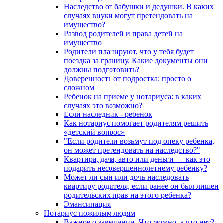
Наследство от бабушки и дедушки. В каких
случаях внуки могут претендовать на
имущество?
Развод родителей и права детей на
имущество
Родители планируют, что у тебя будет
поездка за границу. Какие документы они
должны подготовить?
Доверенность от подростка: просто о
сложном
Ребенок на приеме у нотариуса: в каких
случаях это возможно?
Если наследник - ребёнок
Как нотариус помогает родителям решить
«детский вопрос»
"Если родители возьмут под опеку ребенка,
он может претендовать на наследство?"
Квартира, дача, авто или деньги — как это
подарить несовершеннолетнему ребенку?
Может ли сын или дочь наследовать
квартиру родителя, если ранее он был лишен
родительских прав на этого ребенка?
Эмансипация
Нотариус пожилым людям
Важное о завещании. Что можно, а что нет?