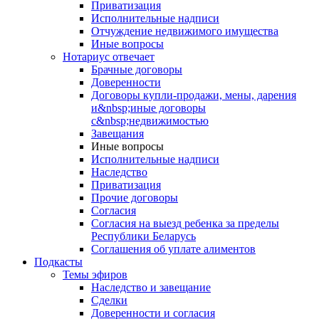
Приватизация
Исполнительные надписи
Отчуждение недвижимого имущества
Иные вопросы
Нотариус отвечает
Брачные договоры
Доверенности
Договоры купли-продажи, мены, дарения
и&nbsp;иные договоры
с&nbsp;недвижимостью
Завещания
Иные вопросы
Исполнительные надписи
Наследство
Приватизация
Прочие договоры
Согласия
Согласия на выезд ребенка за пределы
Республики Беларусь
Соглашения об уплате алиментов
Подкасты
Темы эфиров
Наследство и завещание
Сделки
Доверенности и согласия