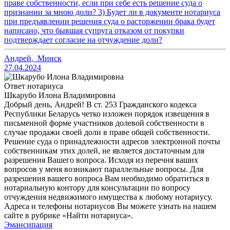
праве собственности, если при себе есть решение суда о
признании за мною доли? 3) Будет ли в документе нотариуса
при предъявлении решения суда о расторжении брака будет
написано, что бывшая супруга отказом от покупки
подтверждает согласие на отчуждение доли?
Андрей
,
Минск
27.04.2024
Ответ нотариуса
Шкарубо Илона Владимировна
Добрый день, Андрей! В ст. 253 Гражданского кодекса
Республики Беларусь четко изложен порядок извещения в
письменной форме участников долевой собственности в
случае продажи своей доли в праве общей собственности.
Решение суда о принадлежности адресов электронной почты
собственникам этих долей, не является достаточным для
разрешения Вашего вопроса. Исходя из перечня ваших
вопросов у меня возникают параллельные вопросы. Для
разрешения вашего вопроса Вам необходимо обратиться в
нотариальную контору для консультации по вопросу
отчуждения недвижимого имущества к любому нотариусу.
Адреса и телефоны нотариусов Вы можете узнать на нашем
сайте в рубрике «Найти нотариуса».
Эмансипация