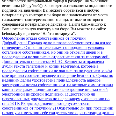
уплачивается нотариальный тариф в размере 100 % базовой
величины (40 рублей)). За свидетельствованием подлинности
подписи на заявлении Вы можете обратиться в любую
нотариальную контору или бюро вне зависимости от места
нахождения заинтересованного лица, от имени которого
совершается нотариальное действие. Найти ближайшую к
Вам нотариальную контору или бюро Вы можете на сайте
belnotary.by в разделе "Найти нотариуса".
Оформление отказа собственников от покупки
Добрый день! Продаю долю в праве собственности на жилое
помещение. Отправил телеграммы о продаже и условиях
остальным собственникам, но они не открыли двери и в
последующем не явились в отделение связи за телеграммой.
Дополнительно по системе НПЭС Белпочты отправлены
дубли текста телеграмм и копии телеграмм, которые в
последующем собственники не явились за получением, о чём
мне пришло соответствующее извещение Белпочты. Судом по
недавним делам удостоверена принадлежность адресов
электронной почты собственникам, на которые я им отправил
копии телеграмм, подписав само электронное письмо моей
электронной цифровой подписью. 1) Достаточно ли
перечисленных документов по надлежащему извещению по
ст. 253 ГК РБ для оформления нотариусом отказа
собственников от покупки? 2) Обязательно ли при посещении
нотариуса иметь при себе свидетельство о регистрации доли в