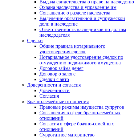
Выдача свидетельства о праве на наследство
Охрана наследства и управление им
Соглашение о разделе наследства
Выделение обязательной и супружеской
доли в наследстве
Ответственность наследников по долгам
наследодателя
Сделки
Общие правила нотариального
удостоверения сделок
Нотариальное удостоверение сделок по
отчуждению недвижимого имущества
Договор займа денег
Договор о залоге
Сделки с авто
Доверенности и согласия
Доверенности
Согласия
Брачно-семейные отношения
Правовые режимы имущества супругов
Соглашения в сфере брачно-семейных
отношений
Согласия в сфере брачно-семейных
отношений
Суррогатное материнство