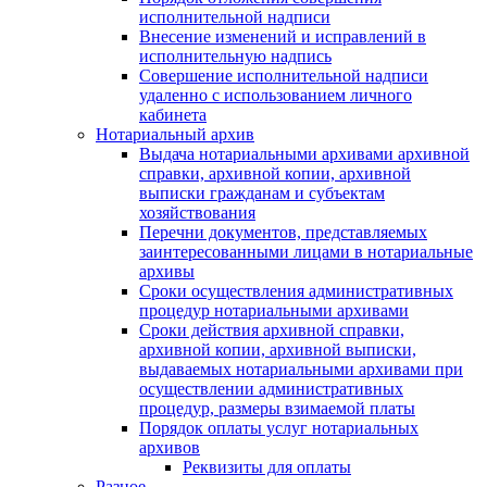
исполнительной надписи
Внесение изменений и исправлений в
исполнительную надпись
Совершение исполнительной надписи
удаленно с использованием личного
кабинета
Нотариальный архив
Выдача нотариальными архивами архивной
справки, архивной копии, архивной
выписки гражданам и субъектам
хозяйствования
Перечни документов, представляемых
заинтересованными лицами в нотариальные
архивы
Сроки осуществления административных
процедур нотариальными архивами
Сроки действия архивной справки,
архивной копии, архивной выписки,
выдаваемых нотариальными архивами при
осуществлении административных
процедур, размеры взимаемой платы
Порядок оплаты услуг нотариальных
архивов
Реквизиты для оплаты
Разное