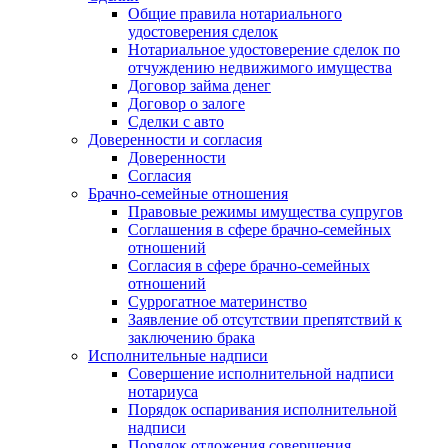
Общие правила нотариального
удостоверения сделок
Нотариальное удостоверение сделок по
отчуждению недвижимого имущества
Договор займа денег
Договор о залоге
Сделки с авто
Доверенности и согласия
Доверенности
Согласия
Брачно-семейные отношения
Правовые режимы имущества супругов
Соглашения в сфере брачно-семейных
отношений
Согласия в сфере брачно-семейных
отношений
Суррогатное материнство
Заявление об отсутствии препятствий к
заключению брака
Исполнительные надписи
Совершение исполнительной надписи
нотариуса
Порядок оспаривания исполнительной
надписи
Порядок отложения совершения