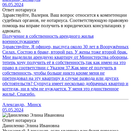
06.05.2024
Ответ нотариуса
Здравствуйте, Валерия. Ваш вопрос относится к компетенции
судебных органов, не нотариуса. Соответствующую правовую
помощь вы вправе получить в юридических консультациях у
адвоката.
Получение в собственность арендного жилья
военнослужащему
Здравствуйте. Я офицер, выслуга около 30 лет в Вооружённых
Силах. Состою в браке, второй раз. У жены тоже второй брак.
Мне выделили арендную квартиру от Министерства обороны,
теперь хочу получить её в собственность,так как имею на это
право в соответствии с Указом 37.Как мне её получить в
собственность, чтобы больше никто кроме меня не
претендовал на эту квартиру в случае развода или других
обстоятельств? Супруга имеет несколько добрачных квартир и
коттедж, ни в чём не нуждается. У меня это единственное
жильё. Спасибо.
Александр
,
Минск
05.05.2024
Ответ нотариуса
Даниленко Элина Ивановна
Уважаемый Александр, если квартира вам будет передана