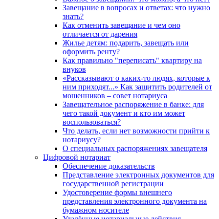
Завещание в вопросах и ответах: что нужно
знать?
Как отменить завещание и чем оно
отличается от дарения
Жилье детям: подарить, завещать или
оформить ренту?
Как правильно "переписать" квартиру на
внуков
«Рассказывают о каких-то людях, которые к
ним приходят...» Как защитить родителей от
мошенников – совет нотариуса
Завещательное распоряжение в банке: для
чего такой документ и кто им может
воспользоваться?
Что делать, если нет возможности прийти к
нотариусу?
О специальных распоряжениях завещателя
Цифровой нотариат
Обеспечение доказательств
Представление электронных документов для
государственной регистрации
Удостоверение формы внешнего
представления электронного документа на
бумажном носителе
Удалённые нотариальные действия