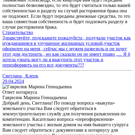
полностью безвозмездно, то это будет считаться только вашей
собственностью и разделу на случай расторжения брака она
не подлежит. Если будут переданы денежные средства, то это
ваша совместная собственность и будет подлежать разделу в
случае расторжения брака.
Строительство
Здравствуйте, подскажите пожалуйста , получали участок как
нуждающимся в улучшение жилищных условий,участок
оформлен на меня , сейчас мы с мужем развезиль и он хочет
этот дом достроить , но как сказали он не имеет право ,.... Я б
хотела узнать могу ли я выкупить этот участок и
переоформить на его все документы???
Светлана
,
Клецк
29.04.2024
Ответ нотариуса
Гаврилик Марина Геннадьевна
Добрый день, Светлана! По поводу вопроса «выкупа»
земельного участка Вам следует обратиться в
землеустроительную службу для получения разъяснения по
компетенции. Касательно вопроса «переоформления»
земельного участка с жилым домом на имя бывшего супруга
Вам следует обратиться с документами к нотариусу для